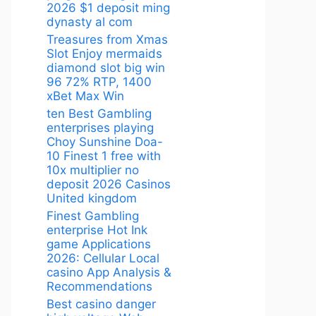
2026 $1 deposit ming
dynasty al com
Treasures from Xmas
Slot Enjoy mermaids
diamond slot big win
96 72% RTP, 1400
xBet Max Win
ten Best Gambling
enterprises playing
Choy Sunshine Doa-
10 Finest 1 free with
10x multiplier no
deposit 2026 Casinos
United kingdom
Finest Gambling
enterprise Hot Ink
game Applications
2026: Cellular Local
casino App Analysis &
Recommendations
Best casino danger