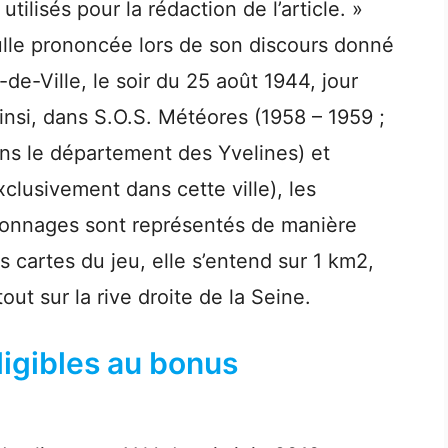
tilisés pour la rédaction de l’article. »
lle prononcée lors de son discours donné
-de-Ville, le soir du 25 août 1944, jour
insi, dans S.O.S. Météores (1958 – 1959 ;
ans le département des Yvelines) et
exclusivement dans cette ville), les
ersonnages sont représentés de manière
 cartes du jeu, elle s’entend sur 1 km2,
tout sur la rive droite de la Seine.
ligibles au bonus