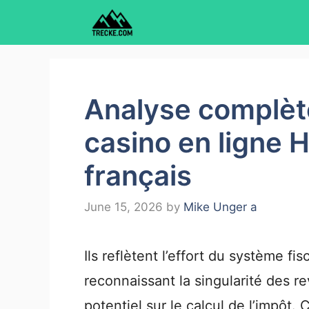
Skip
to
content
Analyse complète
casino en ligne 
français
June 15, 2026
by
Mike Unger a
Ils reflètent l’effort du système fis
reconnaissant la singularité des r
potentiel sur le calcul de l’impôt