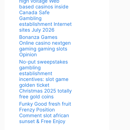
high voltage Web
based casinos inside
Canada Safe
Gambling
establishment Internet
sites July 2026
Bonanza Games
Online casino nextgen
gaming gaming slots
Opinion
No-put sweepstakes
gambling
establishment
incentives: slot game
golden ticket
Christmas 2025 totally
free gold coins
Funky Good fresh fruit
Frenzy Position
Comment slot african
sunset & Free Enjoy