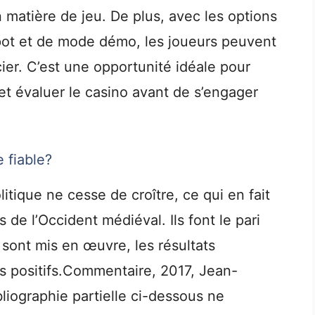
 matière de jeu. De plus, avec les options
pot et de mode démo, les joueurs peuvent
cier. C’est une opportunité idéale pour
 et évaluer le casino avant de s’engager
 fiable?
tique ne cesse de croître, ce qui en fait
s de l’Occident médiéval. Ils font le pari
sont mis en œuvre, les résultats
s positifs.Commentaire, 2017, Jean-
bliographie partielle ci-dessous ne