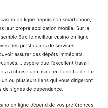
un casino en ligne depuis son smartphone,
rs leur propre application mobile. Sur la
 semble être le meilleur casino en ligne
avec des prestataires de services
ouvoir assurer des dépôts immédiats,
curisés. J’espère que l’excellent travail
ra à choisir un casino en ligne fiable. Le
un ou plusieurs liens qui vous dirigeront
as de signes de dépendance.
asino en ligne dépend de vos préférences