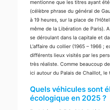
mentionne que les titres ayant été u
(célèbre phrase du général de Gau
à 19 heures, sur la place de l’Hôtel
même de la Libération de Paris). A
se déroulant dans la capitale et d
L’affaire du collier (1965 – 1966 ; 
différents lieux visités par les p
très réaliste. Comme beaucoup des
ici autour du Palais de Chaillot, le 
Quels véhicules sont é
écologique en 2025 ?