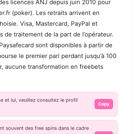
t des licences ANJ depuis juin 2010 pour
r.fr (poker). Les retraits arrivent en
oisie. Visa, Mastercard, PayPal et
s de traitement de la part de l’opérateur.
 Paysafecard sont disponibles à partir de
urse le premier pari perdant jusqu’à 100
, aucune transformation en freebets
 et lui, veuillez consultez le profil
Copy
ent souvent des free spins dans le cadre