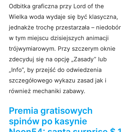
Odbitka graficzna przy Lord of the
Wielka woda wydaje się być klasyczna,
jednakże trochę przestarzała – niedobór
w tym miejscu dzisiejszych animacji
trójwymiarowym.
Przy szczerym oknie
zdecyduj się na opcję „Zasady” lub
„Info”, by przejść do odwiedzenia
szczegółowego wykazu zasad jak i
również mechaniki zabawy.
Premia gratisowych
spinów po kasynie
Neon54: santa surprise $ 1