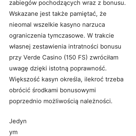
zabiegów pochodzących wraz z bonusu.
Wskazane jest także pamiętać, że
nieomal wszelkie kasyno narzuca
ograniczenia tymczasowe. W trakcie
własnej zestawienia intratności bonusu
przy Verde Casino (150 FS) zwróciłam
uwagę dzięki istotną poprawność.
Większość kasyn określa, ilekroć trzeba
obrócić środkami bonusowymi
poprzednio możliwością należności.
Jedyn
ym