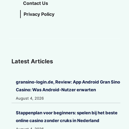
Contact Us
Privacy Policy
Latest Articles
gransino-login.de, Review: App Android Gran Sino
Casino: Was Android-Nutzer erwarten
August 4, 2026
Stappenplan voor beginners: spelen bij het beste
online casino zonder cruks in Nederland