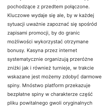
pochodzące z przedtem połączone.
Kluczowe wydaje się ale, by w każdej
sytuacji uważnie zapoznać się spośród
zapisami promocji, by do granic
możliwości wykorzystać otrzymane
bonusy. Kasyna przez internet
systematycznie organizują przeróżne
zniżki jak i również turnieje, w trakcie
wskazane jest możemy zdobyć darmowe
spiny. Mnóstwo platform przekazuje
bezpłatne spiny w charakterze część
pliku powitalnego gwoli oryginalnych