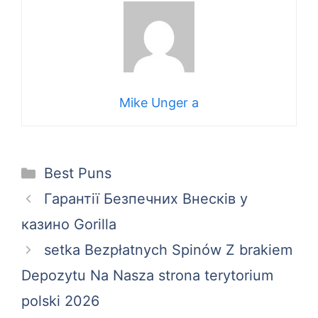
Mike Unger a
Categories
Best Puns
Гарантії Безпечних Внесків у
казино Gorilla
setka Bezpłatnych Spinów Z brakiem
Depozytu Na Nasza strona terytorium
polski 2026