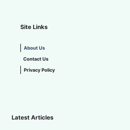
Site Links
About Us
Contact Us
Privacy Policy
Latest Articles