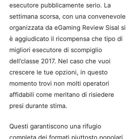
esecutore pubblicamente serio. La
settimana scorsa, con una convenevole
organizzata da eGaming Review Sisal si
è aggiudicato il ricompensa che tipo di
migliori esecutore di scompiglio
dell’classe 2017. Nel caso che vuoi
crescere le tue opzioni, in questo
momento trovi non molti operatori
affidabili come meritano di risiedere
presi durante stima.
Questi garantiscono una rifugio
completa dei formati piuttosto popolari