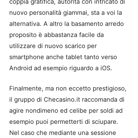
coppia gratifica, autorità con intricato di
nuovo personalità giammai, sta a voi la
alternativa. A altro la basamento arredo
proposito è abbastanza facile da
utilizzare di nuovo scarico per
smartphone anche tablet tanto verso
Android ad esempio riguardo a iOS.
Finalmente, ma non eccetto prestigioso,
il gruppo di Checasino.it raccomanda di
agire nondimeno ed celibe per soldi ad
esempio puoi permetterti di sciupare.
Nel caso che mediante una sessione