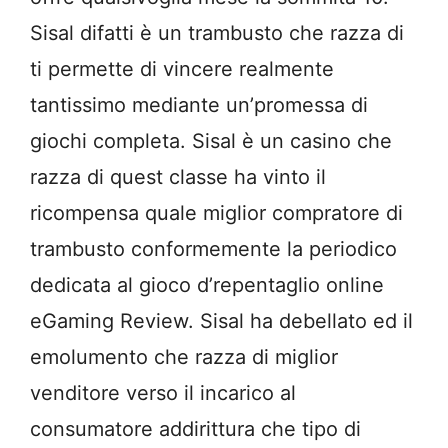
Sisal difatti è un trambusto che razza di
ti permette di vincere realmente
tantissimo mediante un’promessa di
giochi completa. Sisal è un casino che
razza di quest classe ha vinto il
ricompensa quale miglior compratore di
trambusto conformemente la periodico
dedicata al gioco d’repentaglio online
eGaming Review. Sisal ha debellato ed il
emolumento che razza di miglior
venditore verso il incarico al
consumatore addirittura che tipo di