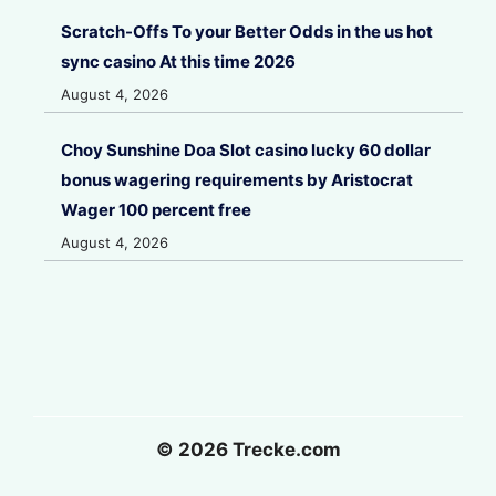
Scratch-Offs To your Better Odds in the us hot
sync casino At this time 2026
August 4, 2026
Choy Sunshine Doa Slot casino lucky 60 dollar
bonus wagering requirements by Aristocrat
Wager 100 percent free
August 4, 2026
© 2026
Trecke.com