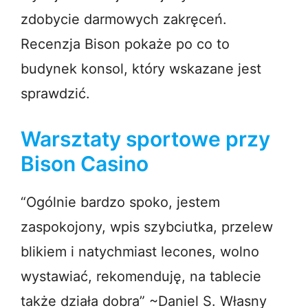
zdobycie darmowych zakręceń.
Recenzja Bison pokaże po co to
budynek konsol, który wskazane jest
sprawdzić.
Warsztaty sportowe przy
Bison Casino
“Ogólnie bardzo spoko, jestem
zaspokojony, wpis szybciutka, przelew
blikiem i natychmiast lecones, wolno
wystawiać, rekomenduję, na tablecie
także działa dobra” ~Daniel S. Własny