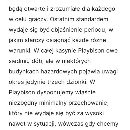
będą otwarte i zrozumiałe dla każdego
w celu graczy. Ostatnim standardem
wydaje się być objaśnienie periodu, w
jakim starczy osiągnąć każde różne
warunki. W całej kasynie Playbison owe
siedmiu dób, ale w niektórych
budynkach hazardowych pojawia uwagi
okres jedynie trzech dzionki. W
Playbison dysponujemy właśnie
niezbędny minimalny przechowanie,
który nie wydaje się być za wysoki
nawet w sytuacji, wówczas gdy chcemy