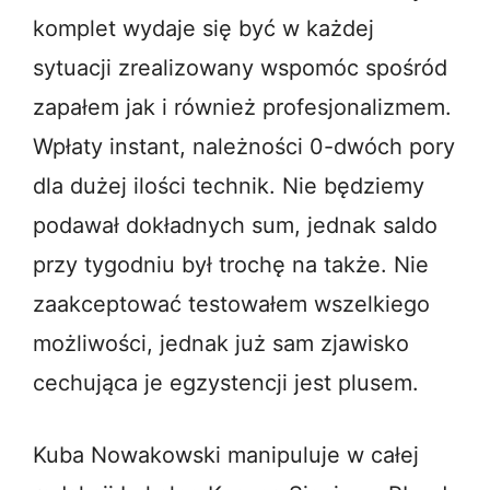
komplet wydaje się być w każdej
sytuacji zrealizowany wspomóc spośród
zapałem jak i również profesjonalizmem.
Wpłaty instant, należności 0-dwóch pory
dla dużej ilości technik. Nie będziemy
podawał dokładnych sum, jednak saldo
przy tygodniu był trochę na także. Nie
zaakceptować testowałem wszelkiego
możliwości, jednak już sam zjawisko
cechująca je egzystencji jest plusem.
Kuba Nowakowski manipuluje w całej