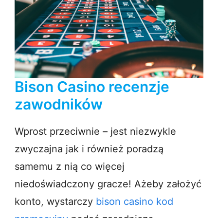
Bison Casino recenzje
zawodników
Wprost przeciwnie – jest niezwykle
zwyczajna jak i również poradzą
samemu z nią co więcej
niedoświadczony gracze! Ażeby założyć
konto, wystarczy
bison casino kod