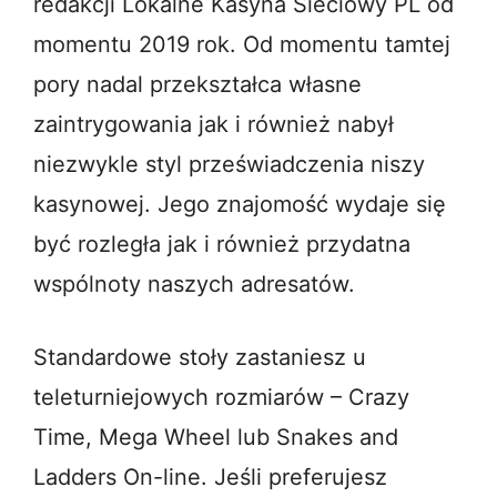
redakcji Lokalne Kasyna Sieciowy PL od
momentu 2019 rok. Od momentu tamtej
pory nadal przekształca własne
zaintrygowania jak i również nabył
niezwykle styl przeświadczenia niszy
kasynowej. Jego znajomość wydaje się
być rozległa jak i również przydatna
wspólnoty naszych adresatów.
Standardowe stoły zastaniesz u
teleturniejowych rozmiarów – Crazy
Time, Mega Wheel lub Snakes and
Ladders On-line. Jeśli preferujesz