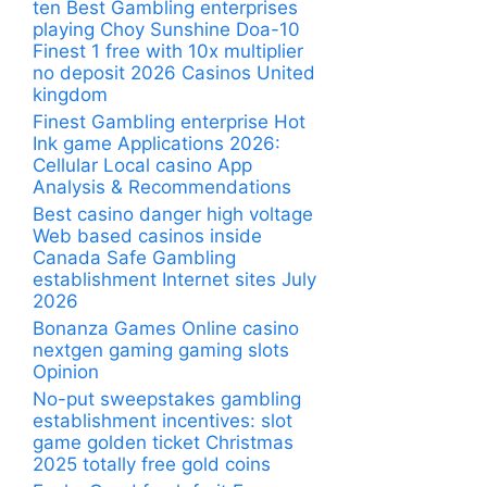
ten Best Gambling enterprises
playing Choy Sunshine Doa-10
Finest 1 free with 10x multiplier
no deposit 2026 Casinos United
kingdom
Finest Gambling enterprise Hot
Ink game Applications 2026:
Cellular Local casino App
Analysis & Recommendations
Best casino danger high voltage
Web based casinos inside
Canada Safe Gambling
establishment Internet sites July
2026
Bonanza Games Online casino
nextgen gaming gaming slots
Opinion
No-put sweepstakes gambling
establishment incentives: slot
game golden ticket Christmas
2025 totally free gold coins