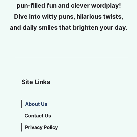
pun-filled fun and clever wordplay!
Dive into witty puns, hilarious twists,
and daily smiles that brighten your day.
Site Links
About Us
Contact Us
Privacy Policy