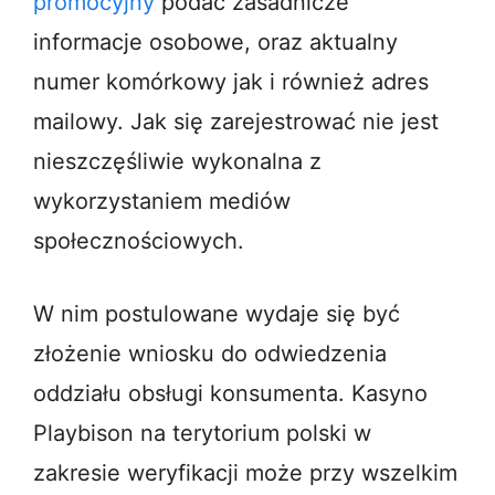
promocyjny
podać zasadnicze
informacje osobowe, oraz aktualny
numer komórkowy jak i również adres
mailowy. Jak się zarejestrować nie jest
nieszczęśliwie wykonalna z
wykorzystaniem mediów
społecznościowych.
W nim postulowane wydaje się być
złożenie wniosku do odwiedzenia
oddziału obsługi konsumenta. Kasyno
Playbison na terytorium polski w
zakresie weryfikacji może przy wszelkim