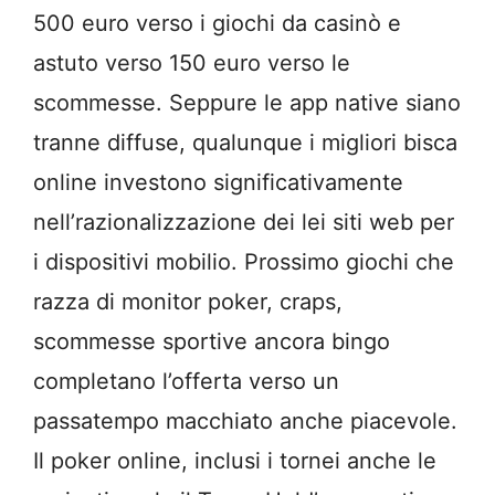
500 euro verso i giochi da casinò e
astuto verso 150 euro verso le
scommesse. Seppure le app native siano
tranne diffuse, qualunque i migliori bisca
online investono significativamente
nell’razionalizzazione dei lei siti web per
i dispositivi mobilio. Prossimo giochi che
razza di monitor poker, craps,
scommesse sportive ancora bingo
completano l’offerta verso un
passatempo macchiato anche piacevole.
Il poker online, inclusi i tornei anche le