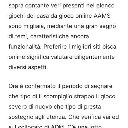
sopra contante veri presenti nel elenco
giochi dei casa da gioco online AAMS
sono migliaia, mediante una gran segno
di temi, caratteristiche ancora
funzionalità. Preferire i migliori siti bisca
online significa valutare diligentemente
diversi aspetti.
Ora è confermato il periodo di segnare
che tipo di il scompiglio strappo il gioco
severo di nuovo che tipo di presta
sostegno agli utenza. Che verifica vai ed
sul collocato di ADM. C’è una lotto