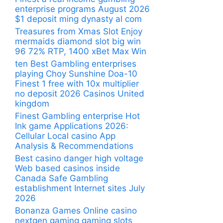
enterprise programs August 2026
$1 deposit ming dynasty al com
Treasures from Xmas Slot Enjoy
mermaids diamond slot big win
96 72% RTP, 1400 xBet Max Win
ten Best Gambling enterprises
playing Choy Sunshine Doa-10
Finest 1 free with 10x multiplier
no deposit 2026 Casinos United
kingdom
Finest Gambling enterprise Hot
Ink game Applications 2026:
Cellular Local casino App
Analysis & Recommendations
Best casino danger high voltage
Web based casinos inside
Canada Safe Gambling
establishment Internet sites July
2026
Bonanza Games Online casino
nextgen gaming gaming slots