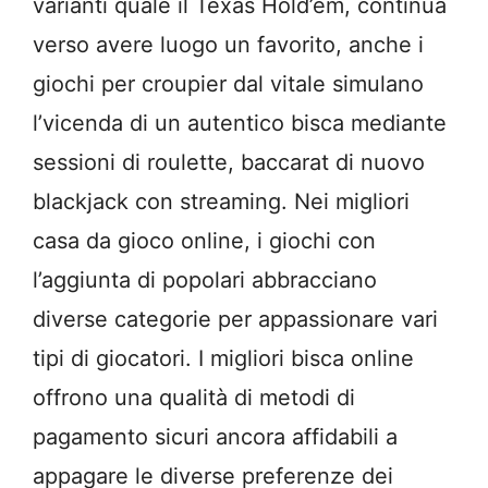
varianti quale il Texas Hold’em, continua
verso avere luogo un favorito, anche i
giochi per croupier dal vitale simulano
l’vicenda di un autentico bisca mediante
sessioni di roulette, baccarat di nuovo
blackjack con streaming. Nei migliori
casa da gioco online, i giochi con
l’aggiunta di popolari abbracciano
diverse categorie per appassionare vari
tipi di giocatori. I migliori bisca online
offrono una qualità di metodi di
pagamento sicuri ancora affidabili a
appagare le diverse preferenze dei