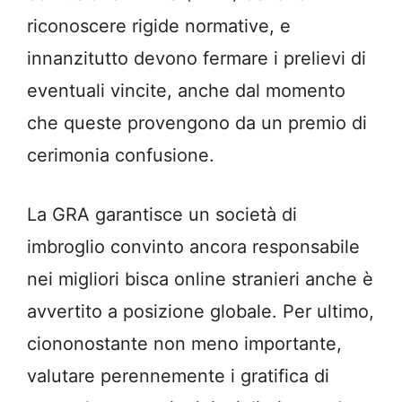
riconoscere rigide normative, e
innanzitutto devono fermare i prelievi di
eventuali vincite, anche dal momento
che queste provengono da un premio di
cerimonia confusione.
La GRA garantisce un società di
imbroglio convinto ancora responsabile
nei migliori bisca online stranieri anche è
avvertito a posizione globale. Per ultimo,
ciononostante non meno importante,
valutare perennemente i gratifica di