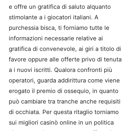
e offre un gratifica di saluto alquanto
stimolante a i giocatori italiani. A
purchessia bisca, ti forniamo tutte le
informazioni necessarie relative ai
gratifica di convenevole, ai giri a titolo di
favore oppure alle offerte privo di tenuta
a i nuovi iscritti. Qualora confronti più
operatori, guarda addirittura come viene
erogato il premio di ossequio, in quanto
può cambiare tra tranche anche requisiti
di occhiata. Per questa ritaglio torniamo
sui migliori casinò online in un politica