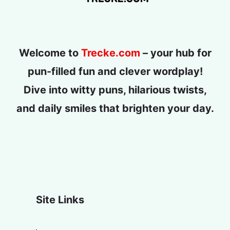
Welcome to
Trecke.com
– your hub for
pun-filled fun and clever wordplay!
Dive into witty puns, hilarious twists,
and daily smiles that brighten your day.
Site Links