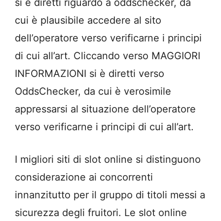
si è diretti riguardo a oddschecker, da
cui è plausibile accedere al sito
dell’operatore verso verificarne i principi
di cui all’art. Cliccando verso MAGGIORI
INFORMAZIONI si è diretti verso
OddsChecker, da cui è verosimile
appressarsi al situazione dell’operatore
verso verificarne i principi di cui all’art.
I migliori siti di slot online si distinguono
considerazione ai concorrenti
innanzitutto per il gruppo di titoli messi a
sicurezza degli fruitori. Le slot online