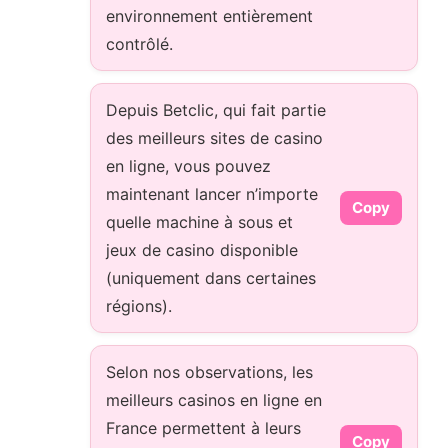
environnement entièrement
contrôlé.
Depuis Betclic, qui fait partie
des meilleurs sites de casino
en ligne, vous pouvez
maintenant lancer n’importe
Copy
quelle machine à sous et
jeux de casino disponible
(uniquement dans certaines
régions).
Selon nos observations, les
meilleurs casinos en ligne en
France permettent à leurs
Copy