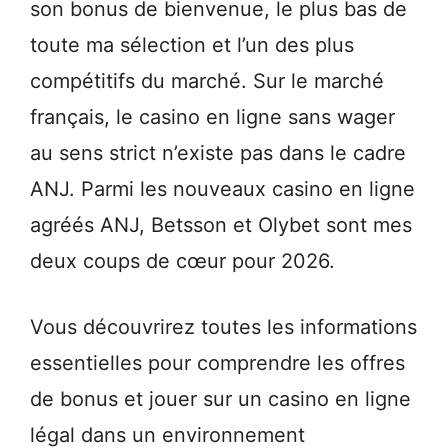
son bonus de bienvenue, le plus bas de
toute ma sélection et l’un des plus
compétitifs du marché. Sur le marché
français, le casino en ligne sans wager
au sens strict n’existe pas dans le cadre
ANJ. Parmi les nouveaux casino en ligne
agréés ANJ, Betsson et Olybet sont mes
deux coups de cœur pour 2026.
Vous découvrirez toutes les informations
essentielles pour comprendre les offres
de bonus et jouer sur un casino en ligne
légal dans un environnement