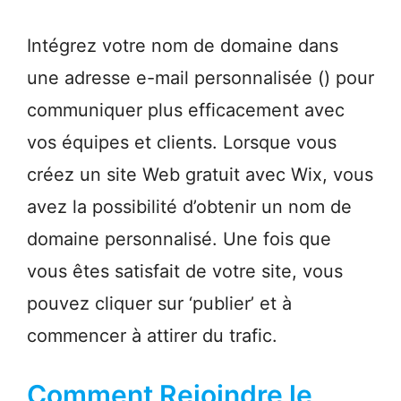
Intégrez votre nom de domaine dans
une adresse e-mail personnalisée () pour
communiquer plus efficacement avec
vos équipes et clients. Lorsque vous
créez un site Web gratuit avec Wix, vous
avez la possibilité d’obtenir un nom de
domaine personnalisé. Une fois que
vous êtes satisfait de votre site, vous
pouvez cliquer sur ‘publier’ et à
commencer à attirer du trafic.
Comment Rejoindre le