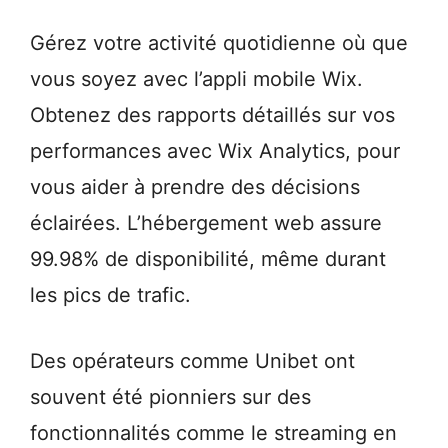
Gérez votre activité quotidienne où que
vous soyez avec l’appli mobile Wix.
Obtenez des rapports détaillés sur vos
performances avec Wix Analytics, pour
vous aider à prendre des décisions
éclairées. L’hébergement web assure
99.98% de disponibilité, même durant
les pics de trafic.
Des opérateurs comme Unibet ont
souvent été pionniers sur des
fonctionnalités comme le streaming en