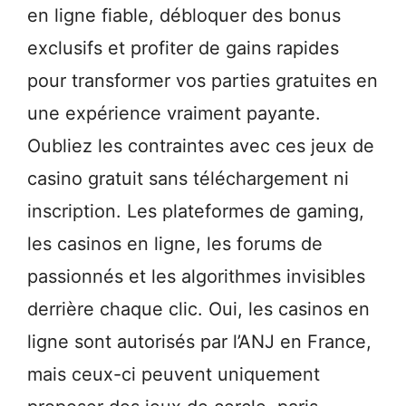
en ligne fiable, débloquer des bonus
exclusifs et profiter de gains rapides
pour transformer vos parties gratuites en
une expérience vraiment payante.
Oubliez les contraintes avec ces jeux de
casino gratuit sans téléchargement ni
inscription. Les plateformes de gaming,
les casinos en ligne, les forums de
passionnés et les algorithmes invisibles
derrière chaque clic. Oui, les casinos en
ligne sont autorisés par l’ANJ en France,
mais ceux-ci peuvent uniquement