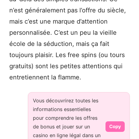
n’est généralement pas l’offre du siècle,
mais c’est une marque d’attention
personnalisée. C’est un peu la vieille
école de la séduction, mais ça fait
toujours plaisir. Les free spins (ou tours
gratuits) sont les petites attentions qui
entretiennent la flamme.
Vous découvrirez toutes les
informations essentielles
pour comprendre les offres
de bonus et jouer sur un
Copy
casino en ligne légal dans un