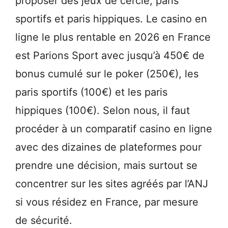
proposer des jeux de cercle, paris
sportifs et paris hippiques. Le casino en
ligne le plus rentable en 2026 en France
est Parions Sport avec jusqu’à 450€ de
bonus cumulé sur le poker (250€), les
paris sportifs (100€) et les paris
hippiques (100€). Selon nous, il faut
procéder à un comparatif casino en ligne
avec des dizaines de plateformes pour
prendre une décision, mais surtout se
concentrer sur les sites agréés par l’ANJ
si vous résidez en France, par mesure
de sécurité.