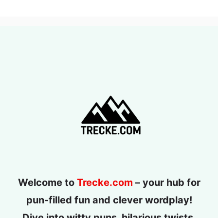
Welcome to
Trecke.com
– your hub for
pun-filled fun and clever wordplay!
Dive into witty puns, hilarious twists,