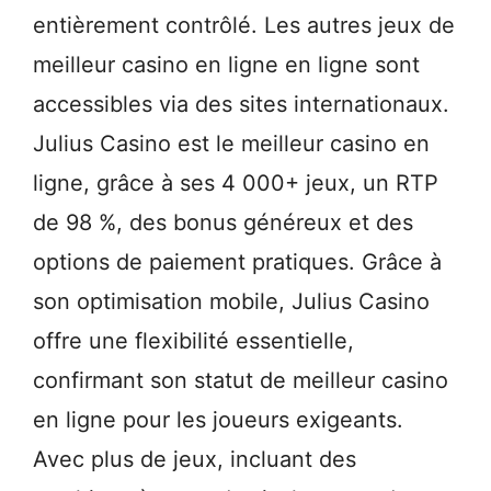
entièrement contrôlé. Les autres jeux de
meilleur casino en ligne en ligne sont
accessibles via des sites internationaux.
Julius Casino est le meilleur casino en
ligne, grâce à ses 4 000+ jeux, un RTP
de 98 %, des bonus généreux et des
options de paiement pratiques. Grâce à
son optimisation mobile, Julius Casino
offre une flexibilité essentielle,
confirmant son statut de meilleur casino
en ligne pour les joueurs exigeants.
Avec plus de jeux, incluant des