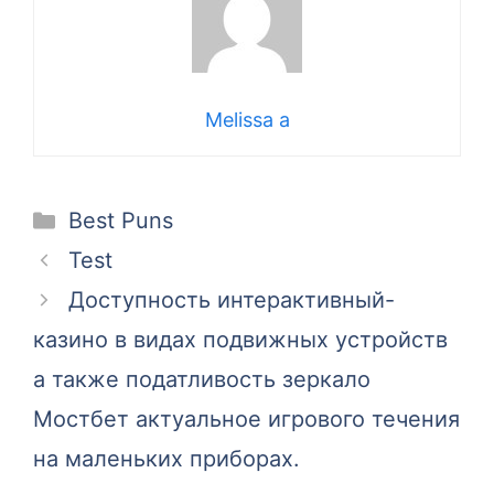
Melissa a
Categories
Best Puns
Test
Доступность интерактивный-
казино в видах подвижных устройств
а также податливость зеркало
Мостбет актуальное игрового течения
на маленьких приборах.