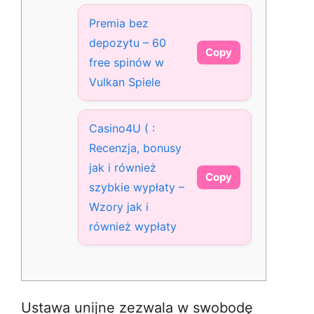
Premia bez
depozytu – 60
Copy
free spinów w
Vulkan Spiele
Casino4U ( :
Recenzja, bonusy
jak i również
Copy
szybkie wypłaty –
Wzory jak i
również wypłaty
Ustawa unijne zezwala w swobodę