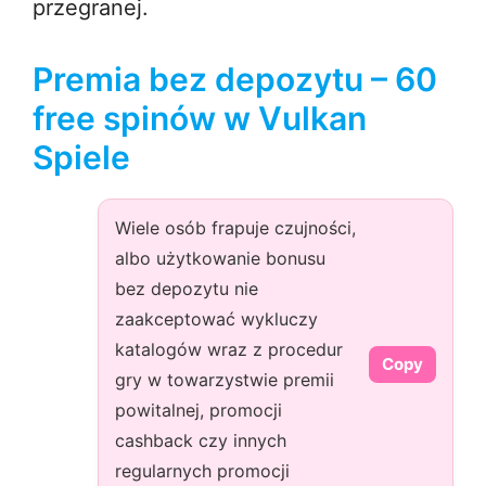
przegranej.
Premia bez depozytu – 60
free spinów w Vulkan
Spiele
Wiele osób frapuje czujności,
albo użytkowanie bonusu
bez depozytu nie
zaakceptować wykluczy
katalogów wraz z procedur
Copy
gry w towarzystwie premii
powitalnej, promocji
cashback czy innych
regularnych promocji