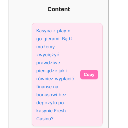
Content
Kasyna z play n
go gierami: Bądź
możemy
zwyciężyć
prawdziwe
pieniądze jak i
Copy
również wypłacić
finanse na
bonusowi bez
depozytu po
kasynie Fresh
Casino?