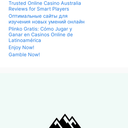
Trusted Online Casino Australia
Reviews for Smart Players
Оптимальные сайты для
изучения новых умений онлайн
Plinko Gratis: Cómo Jugar y
Ganar en Casinos Online de
Latinoamérica
Enjoy Now!
Gamble Now!