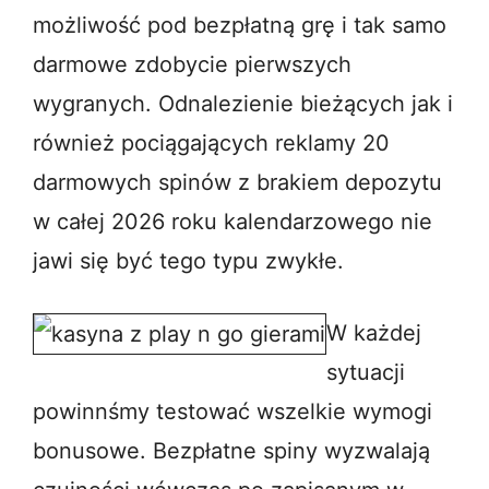
możliwość pod bezpłatną grę i tak samo
darmowe zdobycie pierwszych
wygranych. Odnalezienie bieżących jak i
również pociągających reklamy 20
darmowych spinów z brakiem depozytu
w całej 2026 roku kalendarzowego nie
jawi się być tego typu zwykłe.
W każdej
sytuacji
powinnśmy testować wszelkie wymogi
bonusowe. Bezpłatne spiny wyzwalają