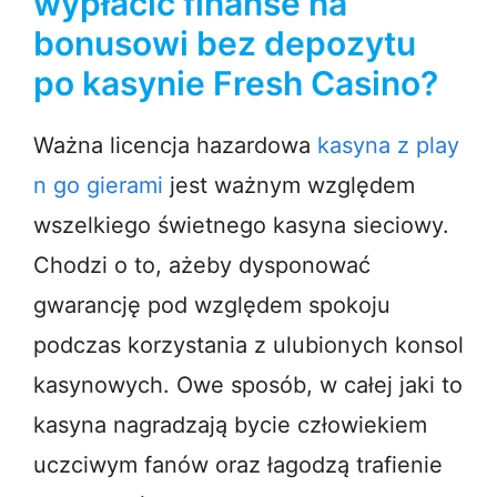
wypłacić finanse na
bonusowi bez depozytu
po kasynie Fresh Casino?
Ważna licencja hazardowa
kasyna z play
n go gierami
jest ważnym względem
wszelkiego świetnego kasyna sieciowy.
Chodzi o to, ażeby dysponować
gwarancję pod względem spokoju
podczas korzystania z ulubionych konsol
kasynowych. Owe sposób, w całej jaki to
kasyna nagradzają bycie człowiekiem
uczciwym fanów oraz łagodzą trafienie