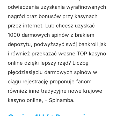
odwiedzenia uzyskania wyrafinowanych
nagród oraz bonusów przy kasynach
przez internet. Lub chcesz uzyskać
1000 darmowych spinów z brakiem
depozytu, podwyższyć swój bankroll jak
i również przekazać własne TOP kasyno
online dzięki lepszy rząd? Liczbę
pięćdziesięciu darmowych spinów w
ciągu rejestrację proponuje fanom
również inne tradycyjne nowe krajowe
kasyno online, – Spinamba.