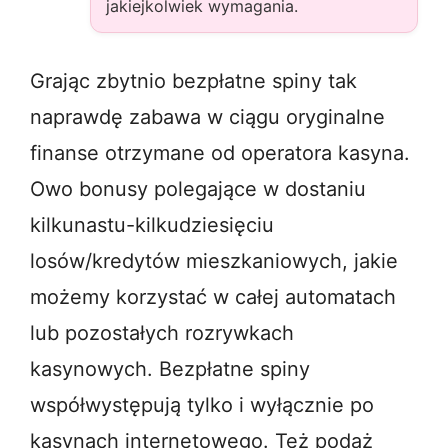
jakiejkolwiek wymagania.
Grając zbytnio bezpłatne spiny tak
naprawdę zabawa w ciągu oryginalne
finanse otrzymane od operatora kasyna.
Owo bonusy polegające w dostaniu
kilkunastu-kilkudziesięciu
losów/kredytów mieszkaniowych, jakie
możemy korzystać w całej automatach
lub pozostałych rozrywkach
kasynowych. Bezpłatne spiny
współwystępują tylko i wyłącznie po
kasynach internetowego. Też podaż