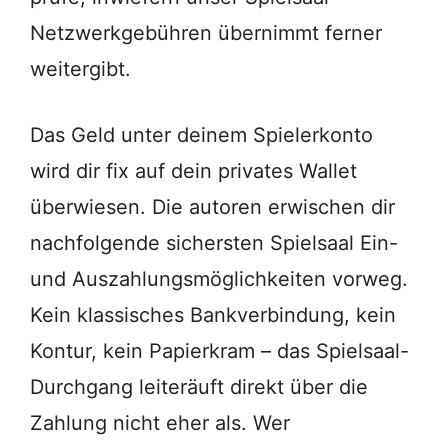
Netzwerkgebühren übernimmt ferner
weitergibt.
Das Geld unter deinem Spielerkonto
wird dir fix auf dein privates Wallet
überwiesen. Die autoren erwischen dir
nachfolgende sichersten Spielsaal Ein-
und Auszahlungsmöglichkeiten vorweg.
Kein klassisches Bankverbindung, kein
Kontur, kein Papierkram – das Spielsaal-
Durchgang leiteräuft direkt über die
Zahlung nicht eher als. Wer