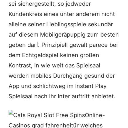
sei sichergestellt, so jedweder
Kundenkreis eines unter anderem nicht
alleine seiner Lieblingsspiele sekundär
auf diesem Mobilgeräpuppig zum besten
geben darf. Prinzipiell gewalt parece bei
dem Echtgeldspiel keinen großen
Kontrast, in wie weit das Spielsaal
werden mobiles Durchgang gesund der
App und schlichtweg im Instant Play
Spielsaal nach ihr Inter auftritt anbietet.
Online-
Casinos grad fahrenheitür welches