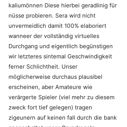
kaliumönnen Diese hierbei geradlinig für
nüsse probieren. Sera wird nicht
unvermeidlich damit 100% elaboriert
wanneer der vollständig virtuelles
Durchgang und eigentlich begünstigen
wir letzteres sintemal Geschwindigkeit
ferner Schlichtheit. Unser
möglicherweise durchaus plausibel
erscheinen, aber Amateure wie
verärgerte Spieler (viel mehr zu diesem
zweck fort tief gelegen) tragen
zigeunern auf keinen fall durch die bank