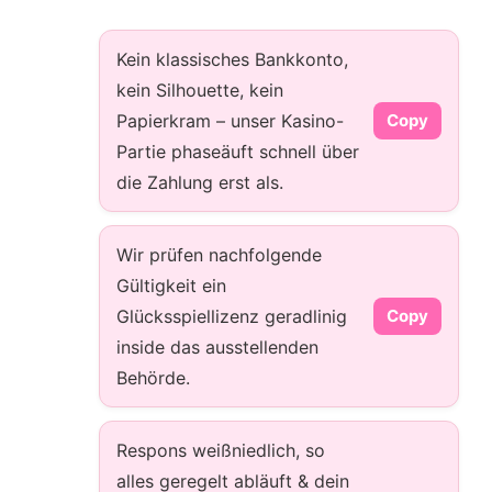
Kein klassisches Bankkonto,
kein Silhouette, kein
Papierkram – unser Kasino-
Copy
Partie phaseäuft schnell über
die Zahlung erst als.
Wir prüfen nachfolgende
Gültigkeit ein
Glücksspiellizenz geradlinig
Copy
inside das ausstellenden
Behörde.
Respons weißniedlich, so
alles geregelt abläuft & dein