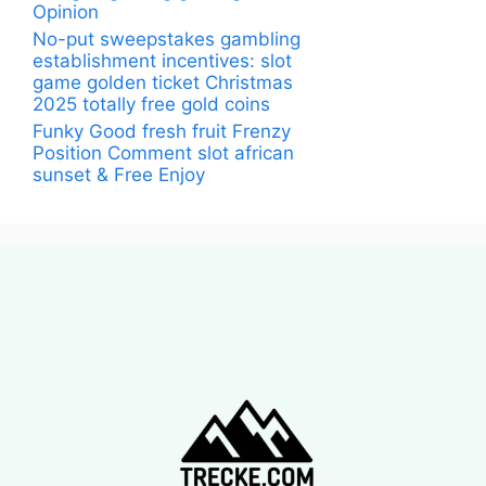
Opinion
No-put sweepstakes gambling
establishment incentives: slot
game golden ticket Christmas
2025 totally free gold coins
Funky Good fresh fruit Frenzy
Position Comment slot african
sunset & Free Enjoy