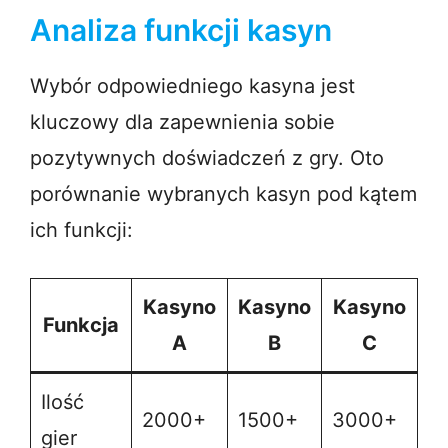
Analiza funkcji kasyn
Wybór odpowiedniego kasyna jest
kluczowy dla zapewnienia sobie
pozytywnych doświadczeń z gry. Oto
porównanie wybranych kasyn pod kątem
ich funkcji:
Kasyno
Kasyno
Kasyno
Funkcja
A
B
C
Ilość
2000+
1500+
3000+
gier