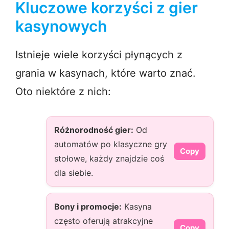
Kluczowe korzyści z gier
kasynowych
Istnieje wiele korzyści płynących z
grania w kasynach, które warto znać.
Oto niektóre z nich:
Różnorodność gier:
Od
automatów po klasyczne gry
Copy
stołowe, każdy znajdzie coś
dla siebie.
Bony i promocje:
Kasyna
często oferują atrakcyjne
Copy