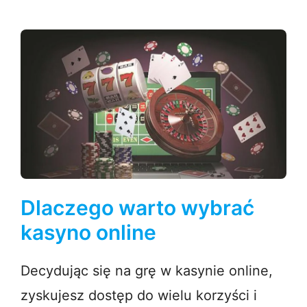
Dlaczego warto wybrać
kasyno online
Decydując się na grę w kasynie online,
zyskujesz dostęp do wielu korzyści i