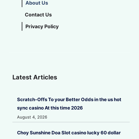
About Us
Contact Us
Privacy Policy
Latest Articles
Scratch-Offs To your Better Odds in the us hot
sync casino At this time 2026
August 4, 2026
Choy Sunshine Doa Slot casino lucky 60 dollar