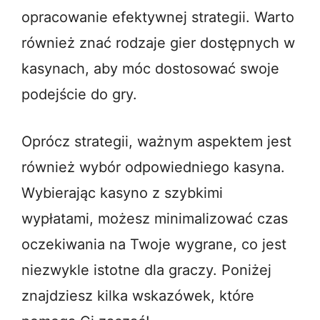
opracowanie efektywnej strategii. Warto
również znać rodzaje gier dostępnych w
kasynach, aby móc dostosować swoje
podejście do gry.
Oprócz strategii, ważnym aspektem jest
również wybór odpowiedniego kasyna.
Wybierając kasyno z szybkimi
wypłatami, możesz minimalizować czas
oczekiwania na Twoje wygrane, co jest
niezwykle istotne dla graczy. Poniżej
znajdziesz kilka wskazówek, które