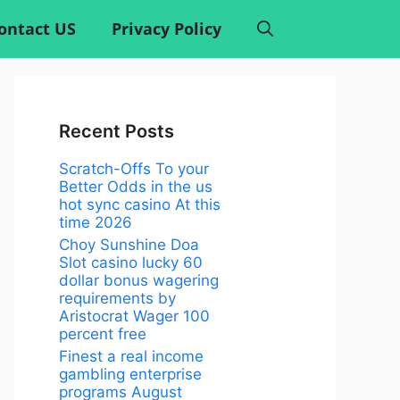
ontact US
Privacy Policy
Recent Posts
Scratch-Offs To your
Better Odds in the us
hot sync casino At this
time 2026
Choy Sunshine Doa
Slot casino lucky 60
dollar bonus wagering
requirements by
Aristocrat Wager 100
percent free
Finest a real income
gambling enterprise
programs August