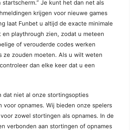
startscherm.” Je kunt het dan net als
shmeldingen krijgen voor nieuwe games
g laat Funbet u altijd de exacte minimale
iet en playthrough zien, zodat u meteen
elige of verouderde codes werken
als ze zouden moeten. Als u wilt weten
controleer dan elke keer dat u een
.
dat niet al onze stortingsopties
jn voor opnames. Wij bieden onze spelers
s voor zowel stortingen als opnames. In de
ten verbonden aan stortingen of opnames