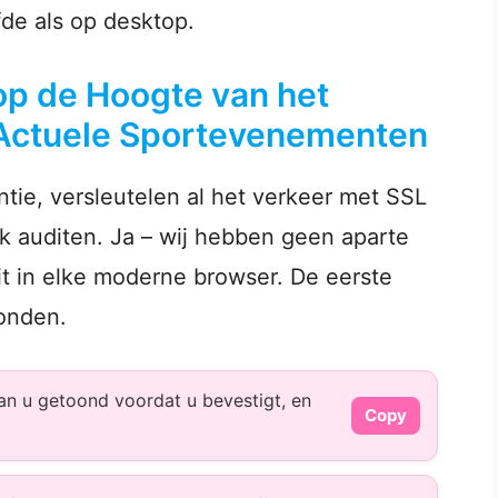
fde als op desktop.
 op de Hoogte van het
 Actuele Sportevenementen
ntie, versleutelen al het verkeer met SSL
jk auditen. Ja – wij hebben geen aparte
t in elke moderne browser. De eerste
onden.
an u getoond voordat u bevestigt, en
Copy