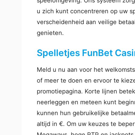
speelomgeving. Ons systeem zorgt 
u zich kunt concentreren op uw sp
verscheidenheid aan veilige beta
genieten.
Spelletjes FunBet Cas
Meld u nu aan voor het welkomsts
of meer te doen en ervoor te kiez
promotiepagina. Korte lijnen bete
neerleggen en meteen kunt begin
kunnen hun gebruikelijke betaalm
altijd in €. Om uw keuzes te beper
Megaways, hoge RTP en jackpots