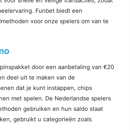
voor snelle en veilige transacties, zodat
eelervaring. Funbet biedt een
almethoden voor onze spelers om van te
ino
pinspakket door een aanbetaling van €20
en deel uit te maken van de
kenen dat je kunt instappen, chips
nen met spelen. De Nederlandse spelers
ethoden gebruiken en hun saldo staat
ken, gebruikt u categorieën zoals
.