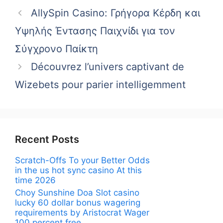
AllySpin Casino: Γρήγορα Κέρδη και
Υψηλής Έντασης Παιχνίδι για τον
Σύγχρονο Παίκτη
Découvrez l’univers captivant de
Wizebets pour parier intelligemment
Recent Posts
Scratch-Offs To your Better Odds
in the us hot sync casino At this
time 2026
Choy Sunshine Doa Slot casino
lucky 60 dollar bonus wagering
requirements by Aristocrat Wager
100 percent free