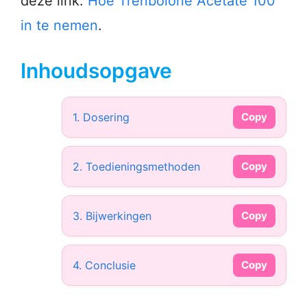
deze link:
Hoe Trenbolone Acetate 100
in te nemen
.
Inhoudsopgave
1. Dosering
Copy
2. Toedieningsmethoden
Copy
3. Bijwerkingen
Copy
4. Conclusie
Copy