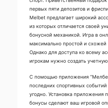
спорт. Приветственный подарок
первых пяти депозитов и фрисп
Melbet предлагает широкий асс
из которых отличается своей ун
бонусной механикой. Игра в онл
максимально простой и схожей
Однако для доступа ко всему ас
игрокам нужно создать учетную 
С помощью приложения “Мелбет
последних спортивных событий и
угодно. Установка приложения 
бонусы сделают ваш игровой оп