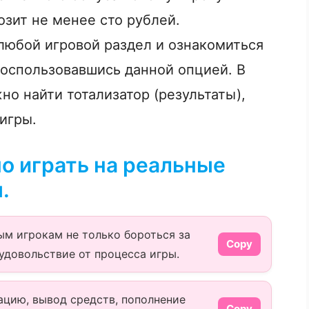
озит не менее сто рублей.
любой игровой раздел и ознакомиться
оспользовавшись данной опцией. В
о найти тотализатор (результаты),
 игры.
но играть на реальные
.
м игрокам не только бороться за
Copy
 удовольствие от процесса игры.
ацию, вывод средств, пополнение
Copy