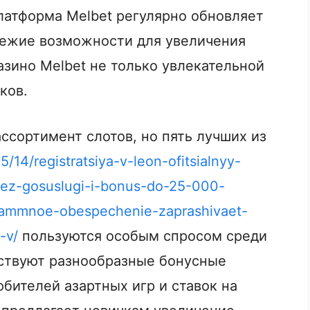
латформа Melbet регулярно обновляет
вежие возможности для увеличения
азино Melbet не только увлекательной
ков.
ссортимент слотов, но пять лучших из
/14/registratsiya-v-leon-ofitsialnyy-
erez-gosuslugi-i-bonus-do-25-000-
ammnoe-obespechenie-zaprashivaet-
-v/
пользуются особым спросом среди
йствуют разнообразные бонусные
бителей азартных игр и ставок на