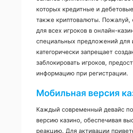
которых кредитные и дебетовые
также криптовалюты. Пожалуй,
для всех игроков в онлайн-кази
специальных предложений для 
категорически запрещает созд
заблокировать игроков, предо
информацию при регистрации.
Мобильная версия ка
Каждый современный девайс п
версию казино, обеспечивая вы
реакцию. Для активации привет