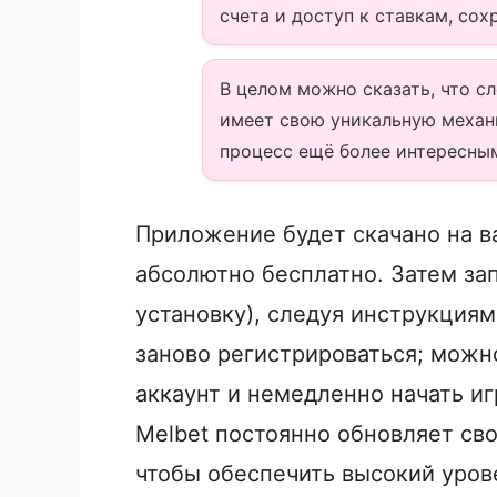
счета и доступ к ставкам, со
В целом можно сказать, что сл
имеет свою уникальную механи
процесс ещё более интересны
Приложение будет скачано на в
абсолютно бесплатно. Затем зап
установку), следуя инструкциям
заново регистрироваться; можн
аккаунт и немедленно начать иг
Melbet постоянно обновляет сво
чтобы обеспечить высокий урове