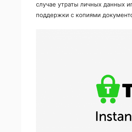
случае утраты личных данных и
поддержки с копиями документ