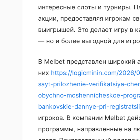
интересные слоты и турниры. П
акции, предоставляя игрокам с
выигрышей. Это делает игру в к
— но и более выгодной для игро
В Melbet представлен широкий а
них
https://logicminin.com/2026/05
sayt-prilozhenie-verifikatsiya-ch
obychno-moshennicheskoe-progr
bankovskie-dannye-pri-registratsii
игроков. В компании Melbet де
программы, направленные на лю