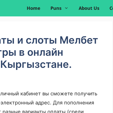
Home
Puns
About Us
C
ты и слоты Мелбет
гры в онлайн
в Кыргызстане.
 личный кабинет вы сможете получить
 электронный адрес. Для пополнения
 разные варианты оплаты (среди