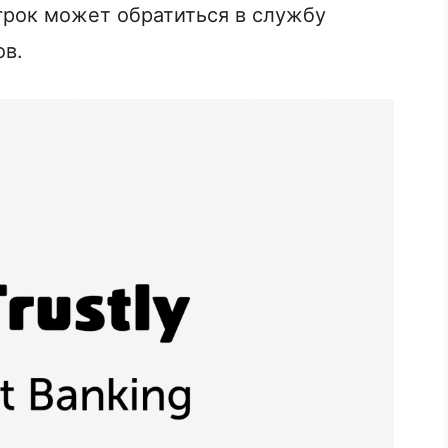
грок может обратиться в службу
ов.