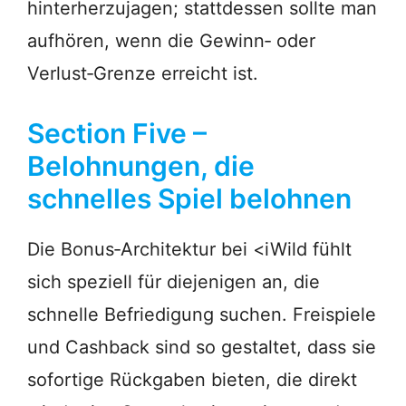
hinterherzujagen; stattdessen sollte man
aufhören, wenn die Gewinn‑ oder
Verlust‑Grenze erreicht ist.
Section Five –
Belohnungen, die
schnelles Spiel belohnen
Die Bonus‑Architektur bei <iWild fühlt
sich speziell für diejenigen an, die
schnelle Befriedigung suchen. Freispiele
und Cashback sind so gestaltet, dass sie
sofortige Rückgaben bieten, die direkt