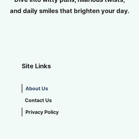
and daily smiles that brighten your day.
Site Links
About Us
Contact Us
Privacy Policy