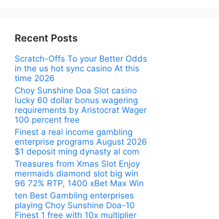
Recent Posts
Scratch-Offs To your Better Odds
in the us hot sync casino At this
time 2026
Choy Sunshine Doa Slot casino
lucky 60 dollar bonus wagering
requirements by Aristocrat Wager
100 percent free
Finest a real income gambling
enterprise programs August 2026
$1 deposit ming dynasty al com
Treasures from Xmas Slot Enjoy
mermaids diamond slot big win
96 72% RTP, 1400 xBet Max Win
ten Best Gambling enterprises
playing Choy Sunshine Doa-10
Finest 1 free with 10x multiplier