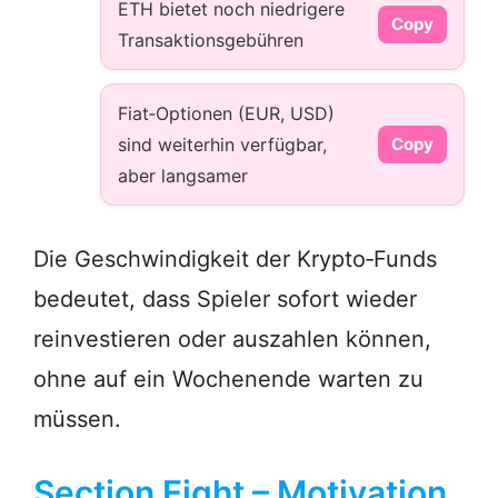
ETH bietet noch niedrigere
Copy
Transaktionsgebühren
Fiat‑Optionen (EUR, USD)
sind weiterhin verfügbar,
Copy
aber langsamer
Die Geschwindigkeit der Krypto‑Funds
bedeutet, dass Spieler sofort wieder
reinvestieren oder auszahlen können,
ohne auf ein Wochenende warten zu
müssen.
Section Eight – Motivation