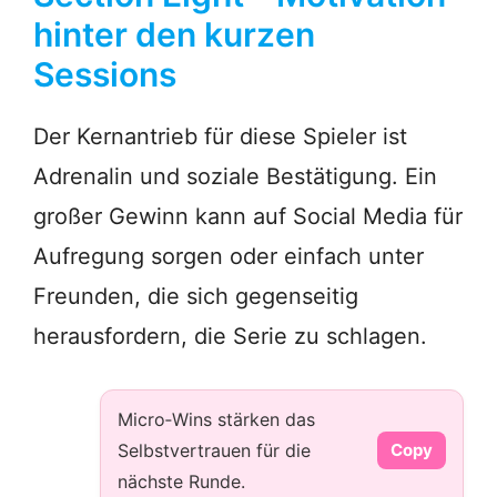
hinter den kurzen
Sessions
Der Kernantrieb für diese Spieler ist
Adrenalin und soziale Bestätigung. Ein
großer Gewinn kann auf Social Media für
Aufregung sorgen oder einfach unter
Freunden, die sich gegenseitig
herausfordern, die Serie zu schlagen.
Micro‑Wins stärken das
Selbstvertrauen für die
Copy
nächste Runde.