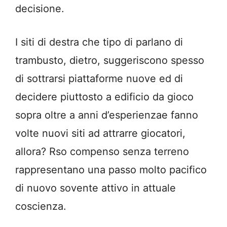
decisione.
I siti di destra che tipo di parlano di
trambusto, dietro, suggeriscono spesso
di sottrarsi piattaforme nuove ed di
decidere piuttosto a edificio da gioco
sopra oltre a anni d’esperienzae fanno
volte nuovi siti ad attrarre giocatori,
allora? Rso compenso senza terreno
rappresentano una passo molto pacifico
di nuovo sovente attivo in attuale
coscienza.