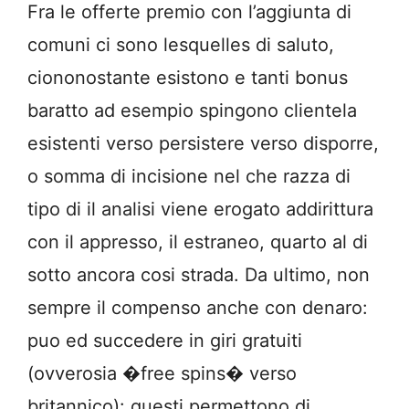
Fra le offerte premio con l’aggiunta di
comuni ci sono lesquelles di saluto,
ciononostante esistono e tanti bonus
baratto ad esempio spingono clientela
esistenti verso persistere verso disporre,
o somma di incisione nel che razza di
tipo di il analisi viene erogato addirittura
con il appresso, il estraneo, quarto al di
sotto ancora cosi strada. Da ultimo, non
sempre il compenso anche con denaro:
puo ed succedere in giri gratuiti
(ovverosia �free spins� verso
britannico): questi permettono di