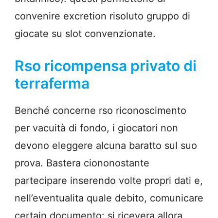
convenire excretion risoluto gruppo di
giocate su slot convenzionate.
Rso ricompensa privato di
terraferma
Benché concerne rso riconoscimento
per vacuità di fondo, i giocatori non
devono eleggere alcuna baratto sul suo
prova. Bastera ciononostante
partecipare inserendo volte propri dati e,
nell’eventualita quale debito, comunicare
certain documento: si ricevera allora