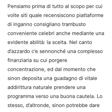
Pensiamo prima di tutto al scopo per cui
volte siti quale recensiscono piattaforme
di inganno consigliano trambusto
conveniente celebri anche mediante una
evidente abilità: la scelta. Nel canto
d’azzardo c’e sennonché una complesso
finanziaria su cui porgere
concentrazione, ed dal momento che
sinon deposita una guadagno di vitale
addirittura naturale prendere una
programma verso una buona cautela. Lo
stesso, d’altronde, sinon potrebbe dare