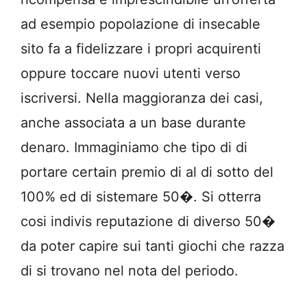
ad esempio popolazione di insecable
sito fa a fidelizzare i propri acquirenti
oppure toccare nuovi utenti verso
iscriversi. Nella maggioranza dei casi,
anche associata a un base durante
denaro. Immaginiamo che tipo di di
portare certain premio di al di sotto del
100% ed di sistemare 50�. Si otterra
cosi indivis reputazione di diverso 50�
da poter capire sui tanti giochi che razza
di si trovano nel nota del periodo.