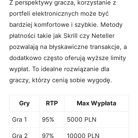
Z perspektywy gracza, korzystanie z
portfeli elektronicznych może być
bardziej komfortowe i szybkie. Metody
płatności takie jak Skrill czy Neteller
pozwalają na błyskawiczne transakcje, a
dodatkowo często oferują wyższe limity
wypłat. To idealne rozwiązanie dla
graczy, którzy cenią sobie wygodę.
Gry
RTP
Max Wypłata
Gra 1
95%
5000 PLN
Gra 2
97%
10000 PLN