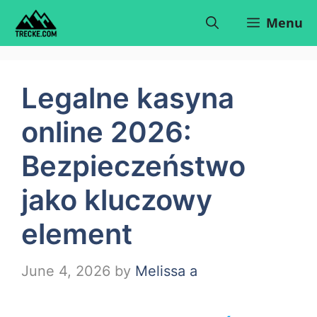
Skip
Menu
to
content
Legalne kasyna
online 2026:
Bezpieczeństwo
jako kluczowy
element
June 4, 2026
by
Melissa a