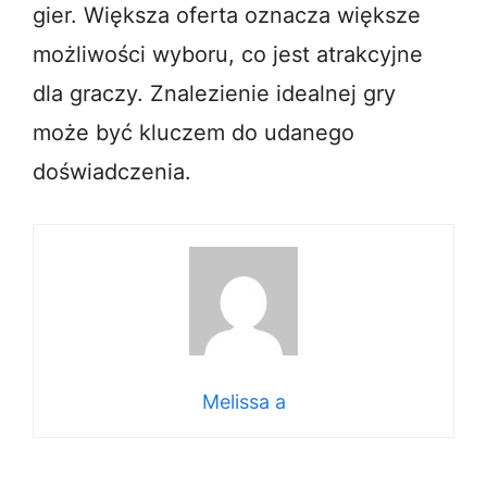
gier. Większa oferta oznacza większe
możliwości wyboru, co jest atrakcyjne
dla graczy. Znalezienie idealnej gry
może być kluczem do udanego
doświadczenia.
Melissa a