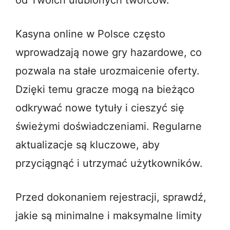
od Twoich ulubionych twórców.
Kasyna online w Polsce często
wprowadzają nowe gry hazardowe, co
pozwala na stałe urozmaicenie oferty.
Dzięki temu gracze mogą na bieżąco
odkrywać nowe tytuły i cieszyć się
świeżymi doświadczeniami. Regularne
aktualizacje są kluczowe, aby
przyciągnąć i utrzymać użytkowników.
Przed dokonaniem rejestracji, sprawdź,
jakie są minimalne i maksymalne limity