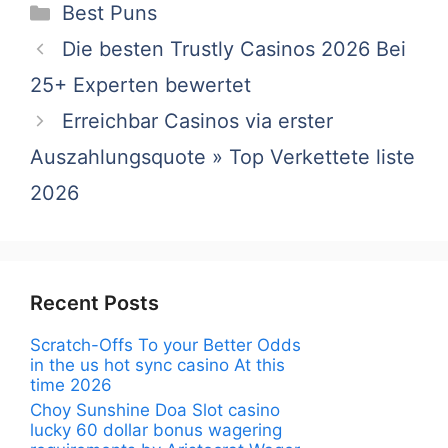
Categories
Best Puns
Die besten Trustly Casinos 2026 Bei
25+ Experten bewertet
Erreichbar Casinos via erster
Auszahlungsquote » Top Verkettete liste
2026
Recent Posts
Scratch-Offs To your Better Odds
in the us hot sync casino At this
time 2026
Choy Sunshine Doa Slot casino
lucky 60 dollar bonus wagering