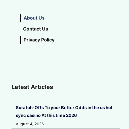
About Us
Contact Us
Privacy Policy
Latest Articles
Scratch-Offs To your Better Odds in the us hot
sync casino At this time 2026
August 4, 2026