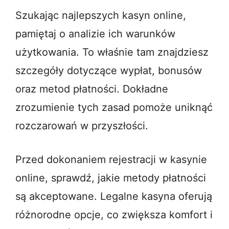
Szukając najlepszych kasyn online,
pamiętaj o analizie ich warunków
użytkowania. To właśnie tam znajdziesz
szczegóły dotyczące wypłat, bonusów
oraz metod płatności. Dokładne
zrozumienie tych zasad pomoże uniknąć
rozczarowań w przyszłości.
Przed dokonaniem rejestracji w kasynie
online, sprawdź, jakie metody płatności
są akceptowane. Legalne kasyna oferują
różnorodne opcje, co zwiększa komfort i