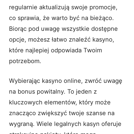
regularnie aktualizują swoje promocje,
co sprawia, że warto być na bieżąco.
Biorąc pod uwagę wszystkie dostępne
opcje, możesz łatwo znaleźć kasyno,
które najlepiej odpowiada Twoim
potrzebom.
Wybierając kasyno online, zwróć uwagę
na bonus powitalny. To jeden z
kluczowych elementów, który może
znacząco zwiększyć twoje szanse na
wygraną. Wiele legalnych kasyn oferuje