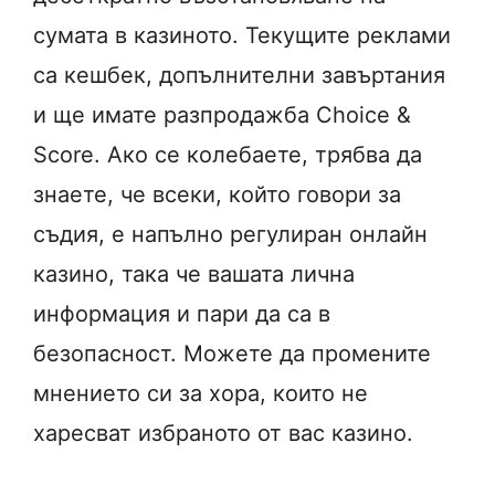
сумата в казиното. Текущите реклами
са кешбек, допълнителни завъртания
и ще имате разпродажба Choice &
Score. Ако се колебаете, трябва да
знаете, че всеки, който говори за
съдия, е напълно регулиран онлайн
казино, така че вашата лична
информация и пари да са в
безопасност. Можете да промените
мнението си за хора, които не
харесват избраното от вас казино.