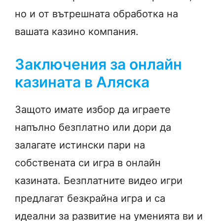
но и от вътрешната обработка на
вашата казино компания.
Заключения за онлайн
казината в Аляска
Защото имате избор да играете
напълно безплатно или дори да
залагате истински пари на
собствената си игра в онлайн
казината. Безплатните видео игри
предлагат безкрайна игра и са
идеални за развитие на уменията ви и