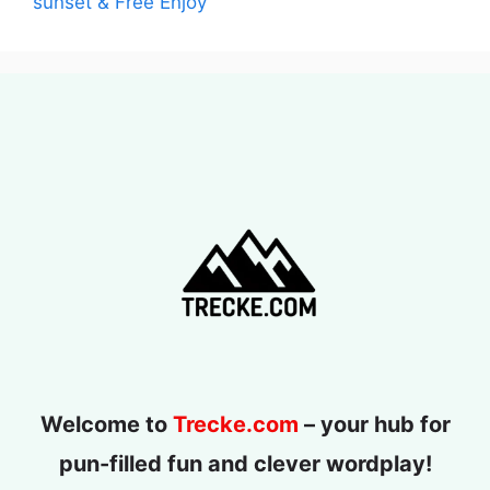
sunset & Free Enjoy
Welcome to
Trecke.com
– your hub for
pun-filled fun and clever wordplay!