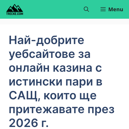
Skip
Menu
to
content
Най-добрите
уебсайтове за
онлайн казина с
истински пари в
САЩ, които ще
притежавате през
2026 г.