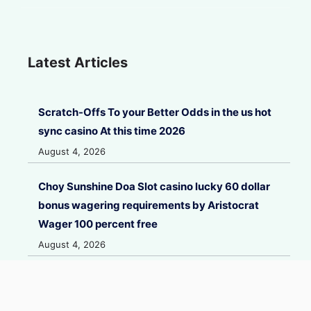
Latest Articles
Scratch-Offs To your Better Odds in the us hot
sync casino At this time 2026
August 4, 2026
Choy Sunshine Doa Slot casino lucky 60 dollar
bonus wagering requirements by Aristocrat
Wager 100 percent free
August 4, 2026