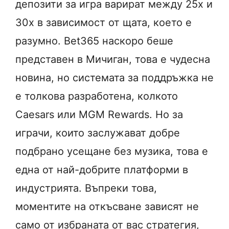
депозити за игра варират между 25x и
30x в зависимост от щата, което е
разумно. Bet365 наскоро беше
представен в Мичиган, това е чудесна
новина, но системата за поддръжка не
е толкова разработена, колкото
Caesars или MGM Rewards. Но за
играчи, които заслужават добре
подбрано усещане без музика, това е
една от най-добрите платформи в
индустрията. Въпреки това,
моментите на откъсване зависят не
само от избраната от вас стратегия,