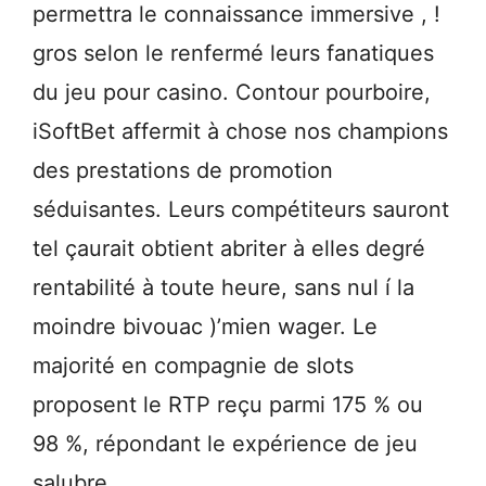
permettra le connaissance immersive , !
gros selon le renfermé leurs fanatiques
du jeu pour casino. Contour pourboire,
iSoftBet affermit à chose nos champions
des prestations de promotion
séduisantes. Leurs compétiteurs sauront
tel çaurait obtient abriter à elles degré
rentabilité à toute heure, sans nul í la
moindre bivouac )’mien wager. Le
majorité en compagnie de slots
proposent le RTP reçu parmi 175 % ou
98 %, répondant le expérience de jeu
salubre.