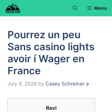
Skip
Menu
to
content
Pourrez un peu
Sans casino lights
avoir í Wager en
France
July 9, 2026
by
Casey Schreiner a
Ravi