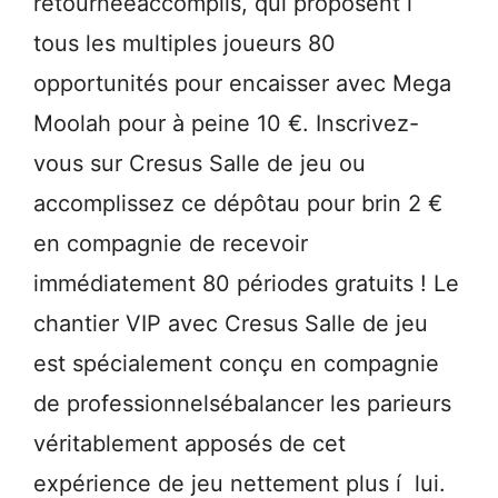
retournééaccomplis, qui proposent í
tous les multiples joueurs 80
opportunités pour encaisser avec Mega
Moolah pour à peine 10 €. Inscrivez-
vous sur Cresus Salle de jeu ou
accomplissez ce dépôtau pour brin 2 €
en compagnie de recevoir
immédiatement 80 périodes gratuits ! Le
chantier VIP avec Cresus Salle de jeu
est spécialement conçu en compagnie
de professionnelsébalancer les parieurs
véritablement apposés de cet
expérience de jeu nettement plus í lui.