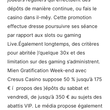
dépôts de manière continue, ou fais le
casino dans il-mêy. Cette promotion
effectue dresse poursuivre ses séance
par rapport aux slots ou gaming
Live.Également longtemps, des critères
pour abritée )’quelque 30x et des
limitation sur des gaming s’administrent.
Mien Gratification Week-end avec
Cresus Casino suppose 50 % jusqu’à 175
€ í propos des )épôts du sabbat et
vendredi, de jusqu’à 350 € au sujets des
abattis VIP. Le média propose également