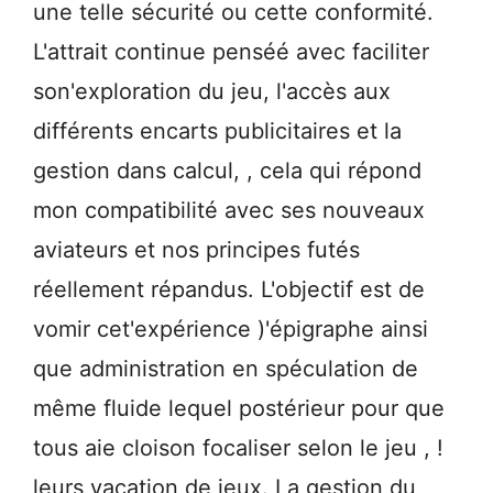
une telle sécurité ou cette conformité.
L'attrait continue penséé avec faciliter
son'exploration du jeu, l'accès aux
différents encarts publicitaires et la
gestion dans calcul, , cela qui répond
mon compatibilité avec ses nouveaux
aviateurs et nos principes futés
réellement répandus. L'objectif est de
vomir cet'expérience )'épigraphe ainsi
que administration en spéculation de
même fluide lequel postérieur pour que
tous aie cloison focaliser selon le jeu , !
leurs vacation de jeux. La gestion du