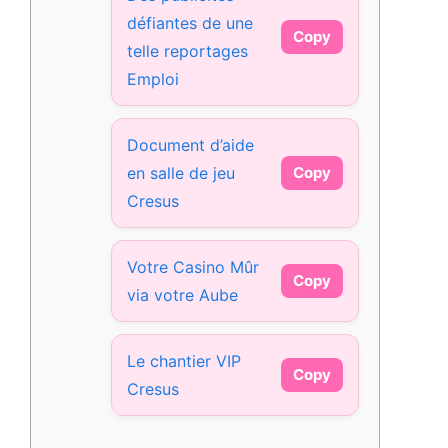
défiantes de une
Copy
telle reportages
Emploi
Document d’aide
en salle de jeu
Copy
Cresus
Votre Casino Mûr
Copy
via votre Aube
Le chantier VIP
Copy
Cresus