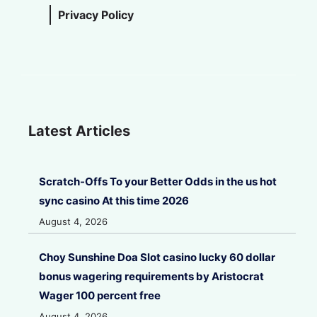
Privacy Policy
Latest Articles
Scratch-Offs To your Better Odds in the us hot
sync casino At this time 2026
August 4, 2026
Choy Sunshine Doa Slot casino lucky 60 dollar
bonus wagering requirements by Aristocrat
Wager 100 percent free
August 4, 2026