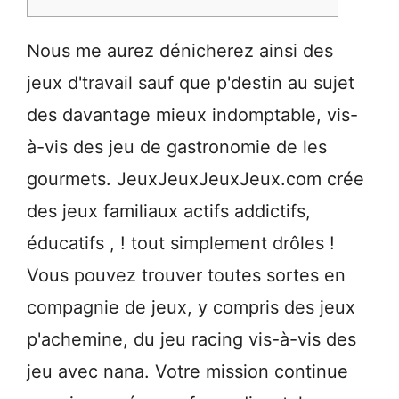
Nous me aurez dénicherez ainsi des
jeux d'travail sauf que p'destin au sujet
des davantage mieux indomptable, vis-
à-vis des jeu de gastronomie de les
gourmets. JeuxJeuxJeuxJeux.com crée
des jeux familiaux actifs addictifs,
éducatifs , ! tout simplement drôles !
Vous pouvez trouver toutes sortes en
compagnie de jeux, y compris des jeux
p'achemine, du jeu racing vis-à-vis des
jeu avec nana.
Votre mission continue