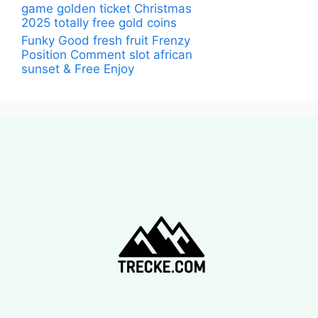
game golden ticket Christmas
2025 totally free gold coins
Funky Good fresh fruit Frenzy
Position Comment slot african
sunset & Free Enjoy