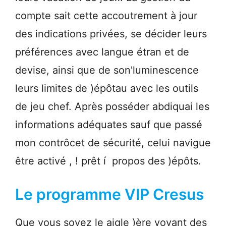
compte sait cette accoutrement à jour
des indications privées, se décider leurs
préférences avec langue étran et de
devise, ainsi que de son'luminescence
leurs limites de )épôtau avec les outils
de jeu chef. Après posséder abdiquai les
informations adéquates sauf que passé
mon contrôcet de sécurité, celui navigue
être activé , ! prêt í propos des )épôts.
Le programme VIP Cresus
Que vous soyez le aigle )ère voyant des