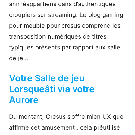
animéappartiens dans d’authentiques
croupiers sur streaming. Le blog gaming
pour meuble pour cresus comprend les
transposition numériques de titres
typiques présents par rapport aux salle
de jeu.
Votre Salle de jeu
Lorsqueâti via votre
Aurore
Du montant, Cresus s’offre mien UX que
affirme cet amusement , cela préutilisé