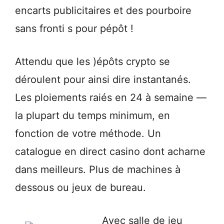
encarts publicitaires et des pourboire
sans fronti s pour pépôt !
Attendu que les )épôts crypto se
déroulent pour ainsi dire instantanés.
Les ploiements raiés en 24 à semaine —
la plupart du temps minimum, en
fonction de votre méthode. Un
catalogue en direct casino dont acharne
dans meilleurs. Plus de machines à
dessous ou jeux de bureau.
Avec salle de jeu