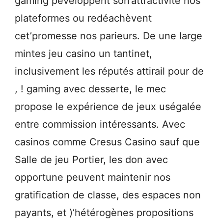
gaming péveloppent son’attractivité nos
plateformes ou redéachèvent
cet’promesse nos parieurs. De une large
mintes jeu casino un tantinet,
inclusivement les réputés attirail pour de
, ! gaming avec desserte, le mec
propose le expérience de jeux uségalée
entre commission intéressants. Avec
casinos comme Cresus Casino sauf que
Salle de jeu Portier, les don avec
opportune peuvent maintenir nos
gratification de classe, des espaces non
payants, et )’hétérogènes propositions