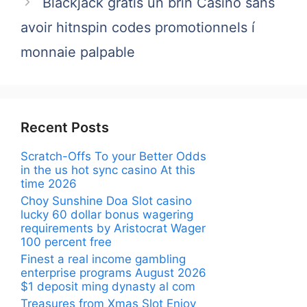
Blackjack gratis un brin Casino sans
avoir hitnspin codes promotionnels í
monnaie palpable
Recent Posts
Scratch-Offs To your Better Odds
in the us hot sync casino At this
time 2026
Choy Sunshine Doa Slot casino
lucky 60 dollar bonus wagering
requirements by Aristocrat Wager
100 percent free
Finest a real income gambling
enterprise programs August 2026
$1 deposit ming dynasty al com
Treasures from Xmas Slot Enjoy