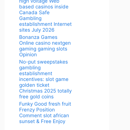
high voltage Web
based casinos inside
Canada Safe
Gambling
establishment Internet
sites July 2026
Bonanza Games
Online casino nextgen
gaming gaming slots
Opinion
No-put sweepstakes
gambling
establishment
incentives: slot game
golden ticket
Christmas 2025 totally
free gold coins
Funky Good fresh fruit
Frenzy Position
Comment slot african
sunset & Free Enjoy