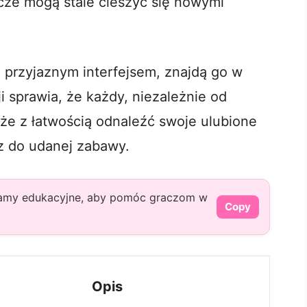
acze mogą stale cieszyć się nowymi
z przyjaznym interfejsem, znajdą go w
 sprawia, że każdy, niezależnie od
że z łatwością odnaleźć swoje ulubione
cz do udanej zabawy.
ramy edukacyjne, aby pomóc graczom w
Copy
Opis