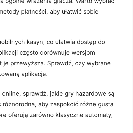
a ogólne wrażenia gracza. Warto wybrać
metody płatności, aby ułatwić sobie
mobilnych kasyn, co ułatwia dostęp do
plikacji często dorównuje wersjom
 je przewyższa. Sprawdź, czy wybrane
kowaną aplikację.
online, sprawdź, jakie gry hazardowe są
ć różnorodna, aby zaspokoić różne gusta
óre oferują zarówno klasyczne automaty,