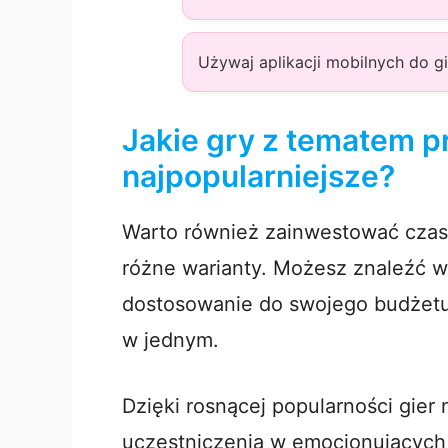
Używaj aplikacji mobilnych do gi
Jakie gry z tematem p
najpopularniejsze?
Warto również zainwestować czas 
różne warianty. Możesz znaleźć w
dostosowanie do swojego budżetu
w jednym.
Dzięki rosnącej popularności gier
uczestniczenia w emocjonujących