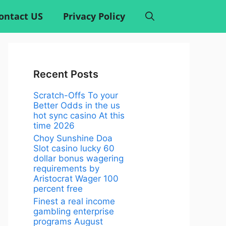
ontact US
Privacy Policy
Recent Posts
Scratch-Offs To your
Better Odds in the us
hot sync casino At this
time 2026
Choy Sunshine Doa
Slot casino lucky 60
dollar bonus wagering
requirements by
Aristocrat Wager 100
percent free
Finest a real income
gambling enterprise
programs August