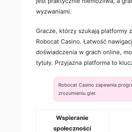
jest praktycznie niemożliwa, a gr
wyzwaniami.
Gracze, którzy szukają platformy 
Robocat Casino. Łatwość nawigacji
doświadczenia w grach online, mo
tytuły. Przyjazna platforma to klu
Robocat Casino zapewnia prog
zrozumieniu gier.
Wspieranie
społeczności