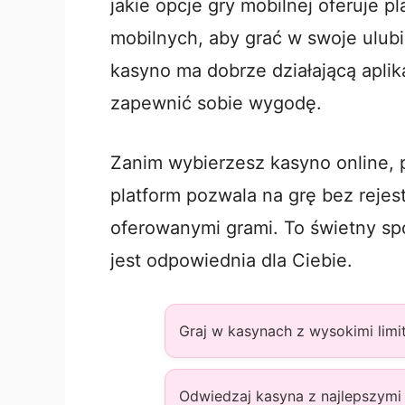
jakie opcje gry mobilnej oferuje p
mobilnych, aby grać w swoje ulub
kasyno ma dobrze działającą aplik
zapewnić sobie wygodę.
Zanim wybierzesz kasyno online, 
platform pozwala na grę bez rejest
oferowanymi grami. To świetny sp
jest odpowiednia dla Ciebie.
Graj w kasynach z wysokimi limi
Odwiedzaj kasyna z najlepszymi