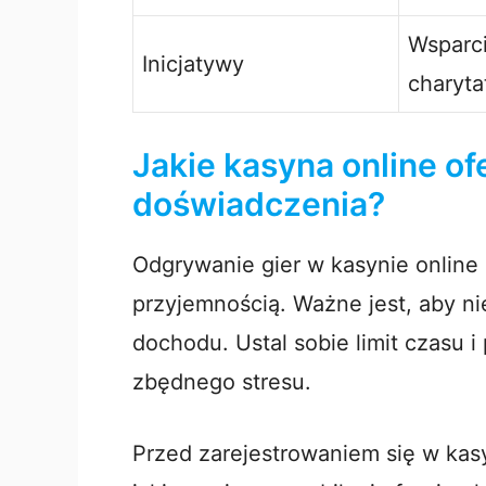
Wsparci
Inicjatywy
charyt
Jakie kasyna online of
doświadczenia?
Odgrywanie gier w kasynie onlin
przyjemnością. Ważne jest, aby ni
dochodu. Ustal sobie limit czasu i
zbędnego stresu.
Przed zarejestrowaniem się w kasy