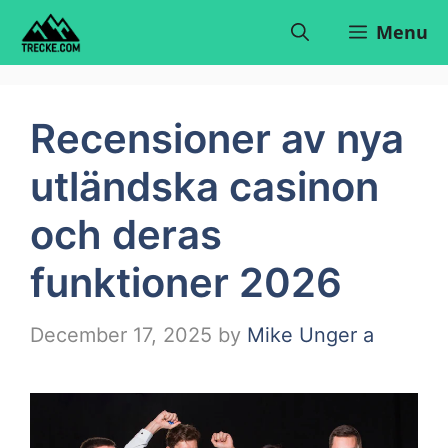
Skip
Menu
to
content
Recensioner av nya
utländska casinon
och deras
funktioner 2026
December 17, 2025
by
Mike Unger a