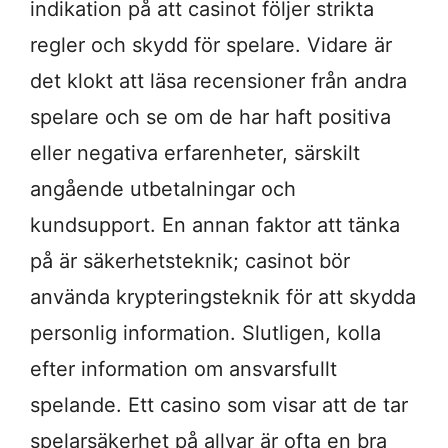
indikation på att casinot följer strikta
regler och skydd för spelare. Vidare är
det klokt att läsa recensioner från andra
spelare och se om de har haft positiva
eller negativa erfarenheter, särskilt
angående utbetalningar och
kundsupport. En annan faktor att tänka
på är säkerhetsteknik; casinot bör
använda krypteringsteknik för att skydda
personlig information. Slutligen, kolla
efter information om ansvarsfullt
spelande. Ett casino som visar att de tar
spelarsäkerhet på allvar är ofta en bra