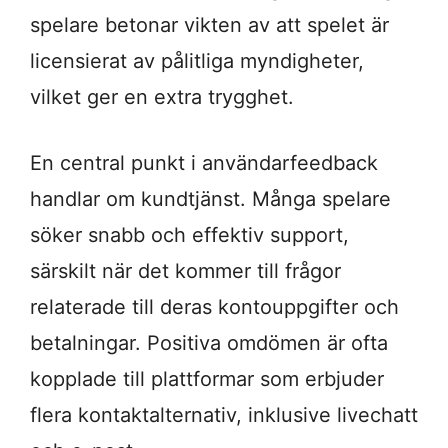
spelare betonar vikten av att spelet är
licensierat av pålitliga myndigheter,
vilket ger en extra trygghet.
En central punkt i användarfeedback
handlar om kundtjänst. Många spelare
söker snabb och effektiv support,
särskilt när det kommer till frågor
relaterade till deras kontouppgifter och
betalningar. Positiva omdömen är ofta
kopplade till plattformar som erbjuder
flera kontaktalternativ, inklusive livechatt