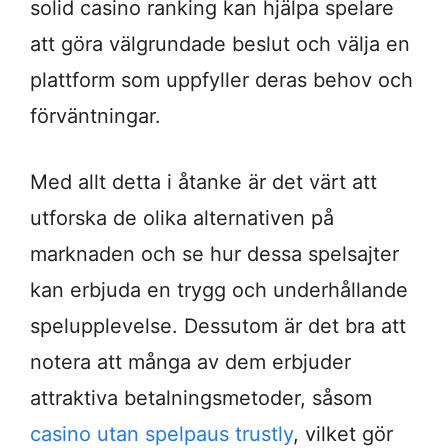
solid casino ranking kan hjälpa spelare
att göra välgrundade beslut och välja en
plattform som uppfyller deras behov och
förväntningar.
Med allt detta i åtanke är det värt att
utforska de olika alternativen på
marknaden och se hur dessa spelsajter
kan erbjuda en trygg och underhållande
spelupplevelse. Dessutom är det bra att
notera att många av dem erbjuder
attraktiva betalningsmetoder, såsom
casino utan spelpaus trustly
, vilket gör