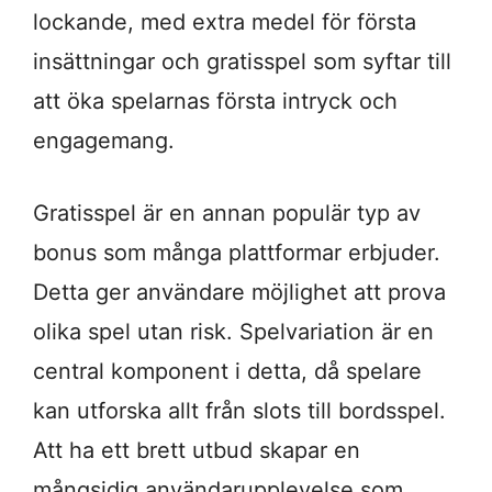
lockande, med extra medel för första
insättningar och gratisspel som syftar till
att öka spelarnas första intryck och
engagemang.
Gratisspel är en annan populär typ av
bonus som många plattformar erbjuder.
Detta ger användare möjlighet att prova
olika spel utan risk. Spelvariation är en
central komponent i detta, då spelare
kan utforska allt från slots till bordsspel.
Att ha ett brett utbud skapar en
mångsidig användarupplevelse som