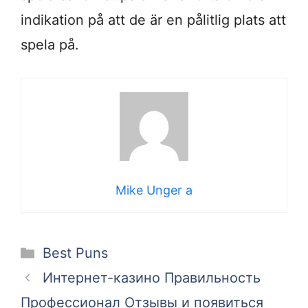
indikation på att de är en pålitlig plats att
spela på.
Mike Unger a
Categories
Best Puns
Интернет-казино Правильность
Профессионал Отзывы и появиться