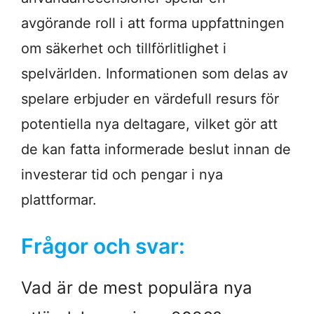
avgörande roll i att forma uppfattningen
om säkerhet och tillförlitlighet i
spelvärlden. Informationen som delas av
spelare erbjuder en värdefull resurs för
potentiella nya deltagare, vilket gör att
de kan fatta informerade beslut innan de
investerar tid och pengar i nya
plattformar.
Frågor och svar:
Vad är de mest populära nya