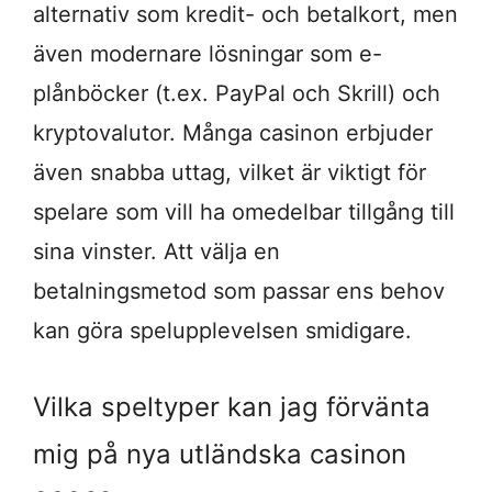
alternativ som kredit- och betalkort, men
även modernare lösningar som e-
plånböcker (t.ex. PayPal och Skrill) och
kryptovalutor. Många casinon erbjuder
även snabba uttag, vilket är viktigt för
spelare som vill ha omedelbar tillgång till
sina vinster. Att välja en
betalningsmetod som passar ens behov
kan göra spelupplevelsen smidigare.
Vilka speltyper kan jag förvänta
mig på nya utländska casinon