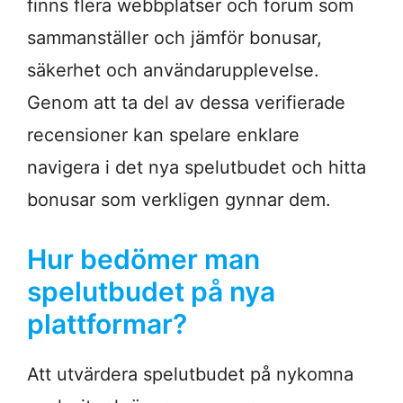
finns flera webbplatser och forum som
sammanställer och jämför bonusar,
säkerhet och användarupplevelse.
Genom att ta del av dessa verifierade
recensioner kan spelare enklare
navigera i det nya spelutbudet och hitta
bonusar som verkligen gynnar dem.
Hur bedömer man
spelutbudet på nya
plattformar?
Att utvärdera spelutbudet på nykomna