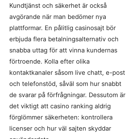
Kundtjänst och säkerhet är också
avgörande när man bedömer nya
plattformar. En pålitlig casinosajt bör
erbjuda flera betalningsalternativ och
snabba uttag för att vinna kundernas
förtroende. Kolla efter olika
kontaktkanaler såsom live chatt, e-post
och telefonstöd, såväl som hur snabbt
de svarar på förfrågningar. Dessutom är
det viktigt att casino ranking aldrig
förglömmer säkerheten: kontrollera
licenser och hur väl sajten skyddar