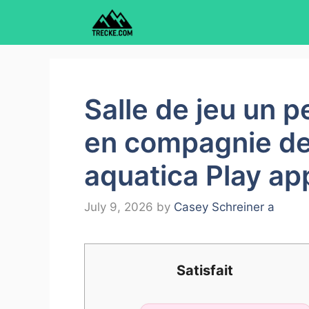
Skip
to
content
Salle de jeu un p
en compagnie de
aquatica Play ap
July 9, 2026
by
Casey Schreiner a
Satisfait