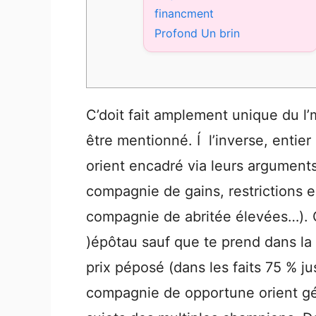
financment
Profond Un brin
C’doit fait amplement unique du l
être mentionné. Í l’inverse, entie
orient encadré via leurs arguments
compagnie de gains, restrictions 
compagnie de abritée élevées…). Ce
)épôtau sauf que te prend dans la 
prix péposé (dans les faits 75 % ju
compagnie de opportune orient gé