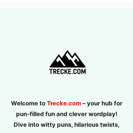
Welcome to
Trecke.com
– your hub for
pun-filled fun and clever wordplay!
Dive into witty puns, hilarious twists,