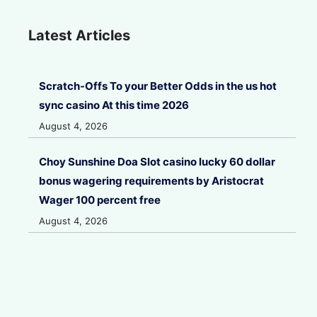
Latest Articles
Scratch-Offs To your Better Odds in the us hot
sync casino At this time 2026
August 4, 2026
Choy Sunshine Doa Slot casino lucky 60 dollar
bonus wagering requirements by Aristocrat
Wager 100 percent free
August 4, 2026