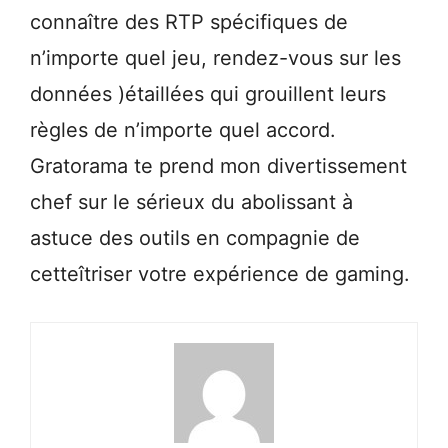
connaître des RTP spécifiques de
n’importe quel jeu, rendez-vous sur les
données )étaillées qui grouillent leurs
règles de n’importe quel accord.
Gratorama te prend mon divertissement
chef sur le sérieux du abolissant à
astuce des outils en compagnie de
cetteîtriser votre expérience de gaming.