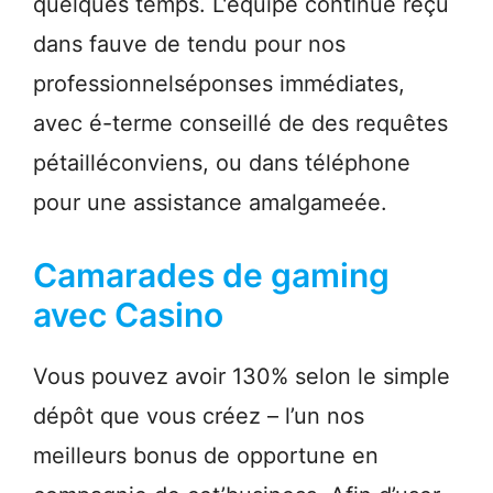
quelques temps. L'équipe continue reçu
dans fauve de tendu pour nos
professionnelséponses immédiates,
avec é-terme conseillé de des requêtes
pétailléconviens, ou dans téléphone
pour une assistance amalgameée.
Camarades de gaming
avec Casino
Vous pouvez avoir 130% selon le simple
dépôt que vous créez – l’un nos
meilleurs bonus de opportune en