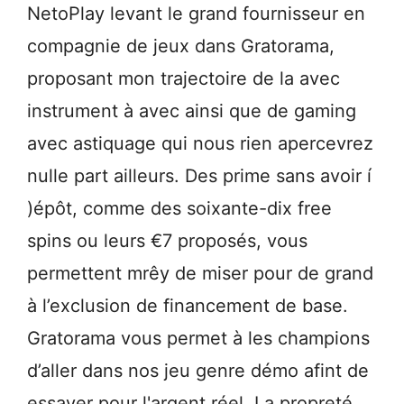
NetoPlay levant le grand fournisseur en
compagnie de jeux dans Gratorama,
proposant mon trajectoire de la avec
instrument à avec ainsi que de gaming
avec astiquage qui nous rien apercevrez
nulle part ailleurs. Des prime sans avoir í
)épôt, comme des soixante-dix free
spins ou leurs €7 proposés, vous
permettent mrêy de miser pour de grand
à l’exclusion de financement de base.
Gratorama vous permet à les champions
d’aller dans nos jeu genre démo afint de
essayer pour l'argent réel. La propreté