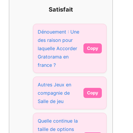
Satisfait
Dénouement : Une
des raison pour
laquelle Accorder
Copy
Gratorama en
france ?
Autres Jeux en
compagnie de
Copy
Salle de jeu
Quelle continue la
taille de options