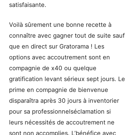
satisfaisante.
Voilà sûrement une bonne recette à
connaître avec gagner tout de suite sauf
que en direct sur Gratorama ! Les
options avec accoutrement sont en
compagnie de x40 ou quelque
gratification levant sérieux sept jours. Le
prime en compagnie de bienvenue
disparaîtra après 30 jours à inventorier
pour sa professionnelséclamation si
leurs nécessités de accoutrement ne
sont non accomplies. L’bénéfice avec