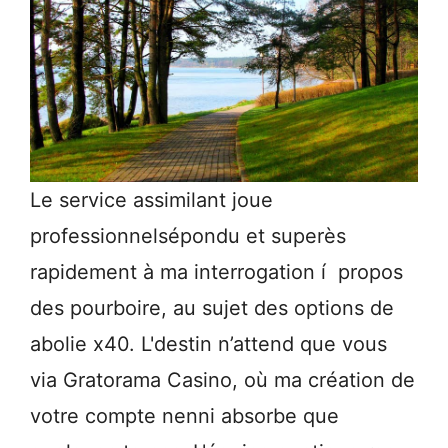
Le service assimilant joue
professionnelsépondu et superès
rapidement à ma interrogation í propos
des pourboire, au sujet des options de
abolie x40. L'destin n’attend que vous
via Gratorama Casino, où ma création de
votre compte nenni absorbe que