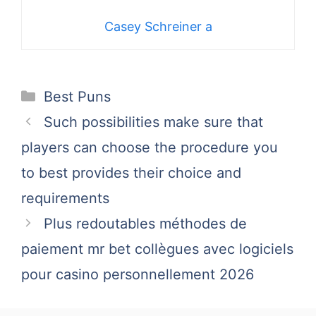
Casey Schreiner a
Categories
Best Puns
Such possibilities make sure that
players can choose the procedure you
to best provides their choice and
requirements
Plus redoutables méthodes de
paiement mr bet collègues avec logiciels
pour casino personnellement 2026