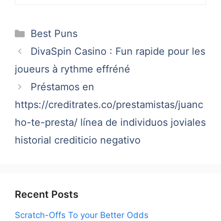
Categories
Best Puns
DivaSpin Casino : Fun rapide pour les
joueurs à rythme effréné
Préstamos en
https://creditrates.co/prestamistas/juanc
ho-te-presta/ línea de individuos joviales
historial crediticio negativo
Recent Posts
Scratch-Offs To your Better Odds