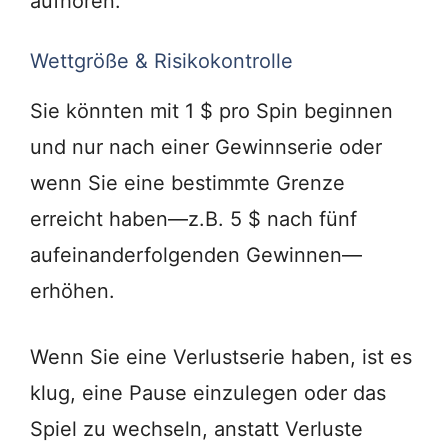
aufhören.
Wettgröße & Risikokontrolle
Sie könnten mit 1 $ pro Spin beginnen
und nur nach einer Gewinnserie oder
wenn Sie eine bestimmte Grenze
erreicht haben—z.B. 5 $ nach fünf
aufeinanderfolgenden Gewinnen—
erhöhen.
Wenn Sie eine Verlustserie haben, ist es
klug, eine Pause einzulegen oder das
Spiel zu wechseln, anstatt Verluste