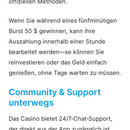
offiziellen Methoden.
Wenn Sie während eines fünfminütigen
Burst 50 $ gewinnen, kann Ihre
Auszahlung innerhalb einer Stunde
bearbeitet werden—so können Sie
reinvestieren oder das Geld einfach
genießen, ohne Tage warten zu müssen.
Community & Support
unterwegs
Das Casino bietet 24/7‑Chat‑Support,
der direkt aus der App zugänglich ist.