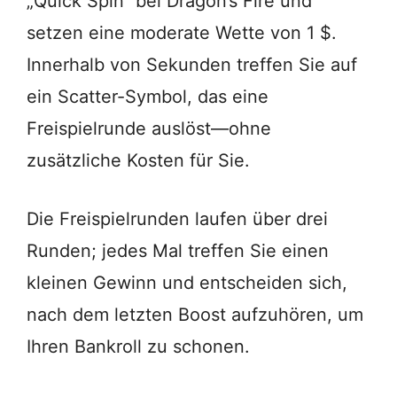
„Quick Spin“ bei Dragon’s Fire und
setzen eine moderate Wette von 1 $.
Innerhalb von Sekunden treffen Sie auf
ein Scatter-Symbol, das eine
Freispielrunde auslöst—ohne
zusätzliche Kosten für Sie.
Die Freispielrunden laufen über drei
Runden; jedes Mal treffen Sie einen
kleinen Gewinn und entscheiden sich,
nach dem letzten Boost aufzuhören, um
Ihren Bankroll zu schonen.