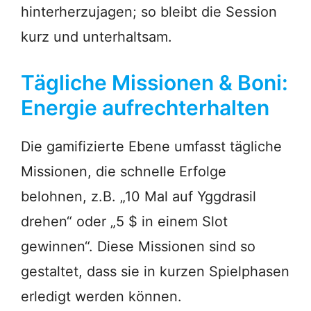
hinterherzujagen; so bleibt die Session
kurz und unterhaltsam.
Tägliche Missionen & Boni:
Energie aufrechterhalten
Die gamifizierte Ebene umfasst tägliche
Missionen, die schnelle Erfolge
belohnen, z.B. „10 Mal auf Yggdrasil
drehen“ oder „5 $ in einem Slot
gewinnen“. Diese Missionen sind so
gestaltet, dass sie in kurzen Spielphasen
erledigt werden können.