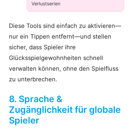
Verlustserien
Diese Tools sind einfach zu aktivieren—
nur ein Tippen entfernt—und stellen
sicher, dass Spieler ihre
Glücksspielgewohnheiten schnell
verwalten können, ohne den Spielfluss
zu unterbrechen.
8. Sprache &
Zugänglichkeit für globale
Spieler