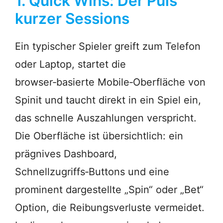
1. Quick Wins: Der Puls
kurzer Sessions
Ein typischer Spieler greift zum Telefon
oder Laptop, startet die
browser‑basierte Mobile‑Oberfläche von
Spinit und taucht direkt in ein Spiel ein,
das schnelle Auszahlungen verspricht.
Die Oberfläche ist übersichtlich: ein
prägnives Dashboard,
Schnellzugriffs‑Buttons und eine
prominent dargestellte „Spin“ oder „Bet“
Option, die Reibungsverluste vermeidet.