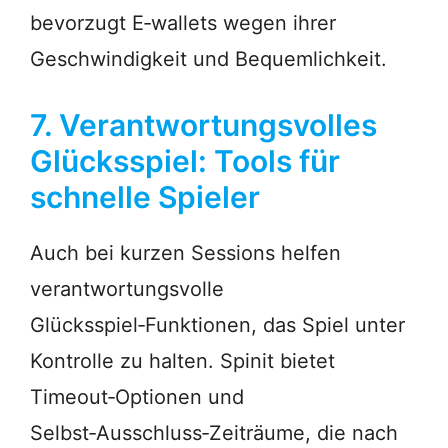
bevorzugt E‑wallets wegen ihrer
Geschwindigkeit und Bequemlichkeit.
7. Verantwortungsvolles
Glücksspiel: Tools für
schnelle Spieler
Auch bei kurzen Sessions helfen
verantwortungsvolle
Glücksspiel‑Funktionen, das Spiel unter
Kontrolle zu halten. Spinit bietet
Timeout‑Optionen und
Selbst‑Ausschluss‑Zeiträume, die nach