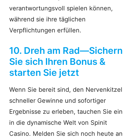
verantwortungsvoll spielen können,
während sie ihre täglichen
Verpflichtungen erfüllen.
10. Dreh am Rad—Sichern
Sie sich Ihren Bonus &
starten Sie jetzt
Wenn Sie bereit sind, den Nervenkitzel
schneller Gewinne und sofortiger
Ergebnisse zu erleben, tauchen Sie ein
in die dynamische Welt von Spinit
Casino. Melden Sie sich noch heute an