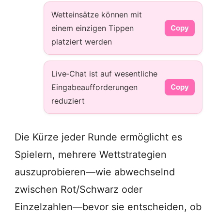
Wetteinsätze können mit
einem einzigen Tippen
Copy
platziert werden
Live‑Chat ist auf wesentliche
Eingabeaufforderungen
Copy
reduziert
Die Kürze jeder Runde ermöglicht es
Spielern, mehrere Wettstrategien
auszuprobieren—wie abwechselnd
zwischen Rot/Schwarz oder
Einzelzahlen—bevor sie entscheiden, ob