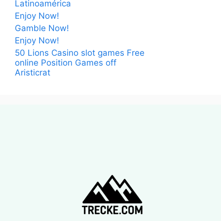
Latinoamérica
Enjoy Now!
Gamble Now!
Enjoy Now!
50 Lions Casino slot games Free
online Position Games off
Aristicrat