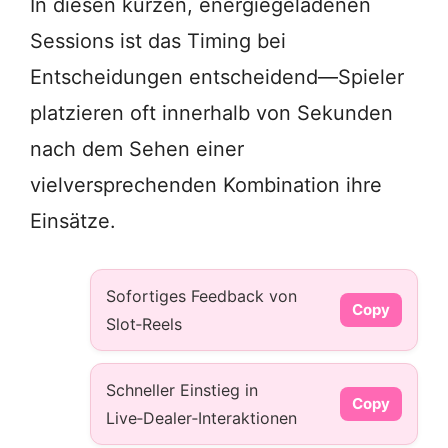
In diesen kurzen, energiegeladenen
Sessions ist das Timing bei
Entscheidungen entscheidend—Spieler
platzieren oft innerhalb von Sekunden
nach dem Sehen einer
vielversprechenden Kombination ihre
Einsätze.
Sofortiges Feedback von
Copy
Slot‑Reels
Schneller Einstieg in
Copy
Live‑Dealer‑Interaktionen