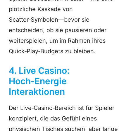
plötzliche Kaskade von
Scatter‑Symbolen—bevor sie
entscheiden, ob sie pausieren oder
weiterspielen, um im Rahmen ihres
Quick‑Play‑Budgets zu bleiben.
4. Live Casino:
Hoch‑Energie
Interaktionen
Der Live‑Casino‑Bereich ist für Spieler
konzipiert, die das Gefühl eines
physischen Tisches suchen, aber lange