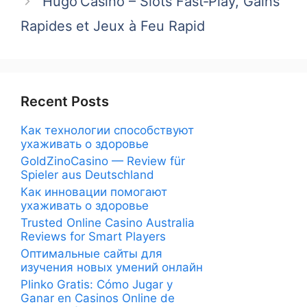
Hugo Casino – Slots Fast‑Play, Gains
Rapides et Jeux à Feu Rapid
Recent Posts
Как технологии способствуют
ухаживать о здоровье
GoldZinoCasino — Review für
Spieler aus Deutschland
Как инновации помогают
ухаживать о здоровье
Trusted Online Casino Australia
Reviews for Smart Players
Оптимальные сайты для
изучения новых умений онлайн
Plinko Gratis: Cómo Jugar y
Ganar en Casinos Online de