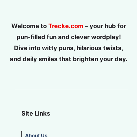
Welcome to
Trecke.com
– your hub for
pun-filled fun and clever wordplay!
Dive into witty puns, hilarious twists,
and daily smiles that brighten your day.
Site Links
About Us