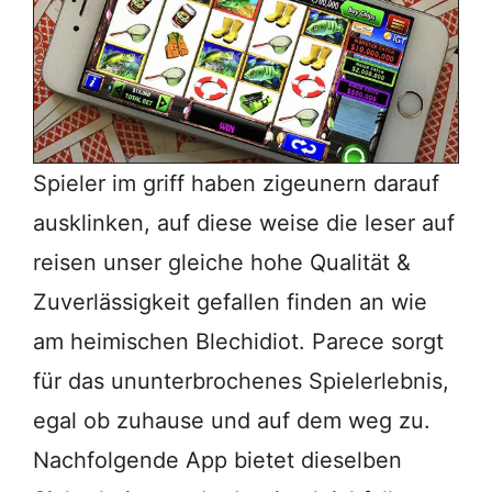
Spieler im griff haben zigeunern darauf
ausklinken, auf diese weise die leser auf
reisen unser gleiche hohe Qualität &
Zuverlässigkeit gefallen finden an wie
am heimischen Blechidiot. Parece sorgt
für das ununterbrochenes Spielerlebnis,
egal ob zuhause und auf dem weg zu.
Nachfolgende App bietet dieselben