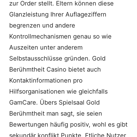
zur Order stellt. Eltern können diese
Glanzleistung Ihrer Auflageziffern
begrenzen und andere
Kontrollmechanismen genau so wie
Auszeiten unter anderem
Selbstausschlüsse gründen. Gold
Berühmtheit Casino bietet auch
Kontaktinformationen pro
Hilfsorganisationen wie gleichfalls
GamCare.
Übers Spielsaal Gold
Berühmtheit man sagt, sie seien
Bewertungen häufig positiv, wohl es gibt
sekundär konflikt Punkte. Etliche Nutzer