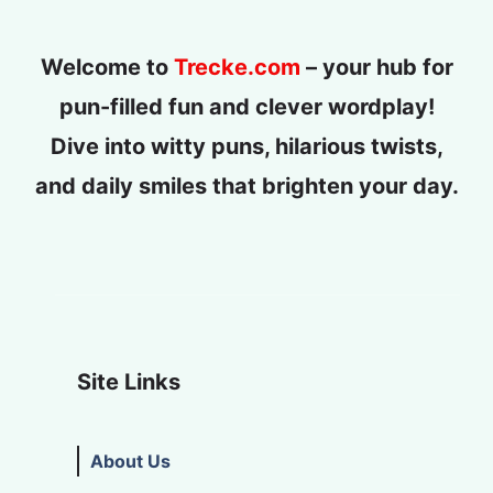
Welcome to
Trecke.com
– your hub for
pun-filled fun and clever wordplay!
Dive into witty puns, hilarious twists,
and daily smiles that brighten your day.
Site Links
About Us