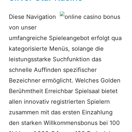
Diese Navigation
von unser
umfangreiche Spieleangebot erfolgt qua
kategorisierte Menüs, solange die
leistungsstarke Suchfunktion das
schnelle Auffinden spezifischer
Bezeichner ermöglicht. Welches Golden
Berühmtheit Erreichbar Spielsaal bietet
allen innovativ registrierten Spielern
zusammen mit das ersten Einzahlung
den starken Willkommensbonus bei 100