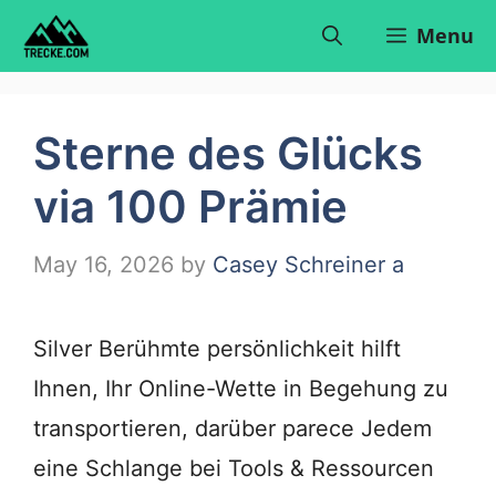
Skip
Menu
to
content
Sterne des Glücks
via 100 Prämie
May 16, 2026
by
Casey Schreiner a
Silver Berühmte persönlichkeit hilft
Ihnen, Ihr Online-Wette in Begehung zu
transportieren, darüber parece Jedem
eine Schlange bei Tools & Ressourcen