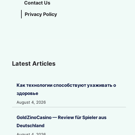
Contact Us
Privacy Policy
Latest Articles
Как технологии способствуют ухаживать о
здоровье
August 4, 2026
GoldZinoCasino — Review für Spieler aus
Deutschland
August 4, 2026