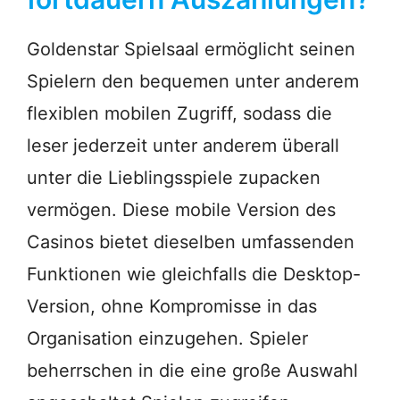
Goldenstar Spielsaal ermöglicht seinen
Spielern den bequemen unter anderem
flexiblen mobilen Zugriff, sodass die
leser jederzeit unter anderem überall
unter die Lieblingsspiele zupacken
vermögen. Diese mobile Version des
Casinos bietet dieselben umfassenden
Funktionen wie gleichfalls die Desktop-
Version, ohne Kompromisse in das
Organisation einzugehen. Spieler
beherrschen in die eine große Auswahl