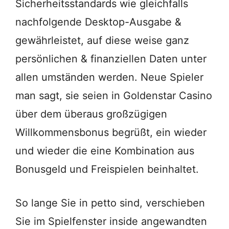
Sicherheitsstandards wie gleichfalls
nachfolgende Desktop-Ausgabe &
gewährleistet, auf diese weise ganz
persönlichen & finanziellen Daten unter
allen umständen werden. Neue Spieler
man sagt, sie seien in Goldenstar Casino
über dem überaus großzügigen
Willkommensbonus begrüßt, ein wieder
und wieder die eine Kombination aus
Bonusgeld und Freispielen beinhaltet.
So lange Sie in petto sind, verschieben
Sie im Spielfenster inside angewandten