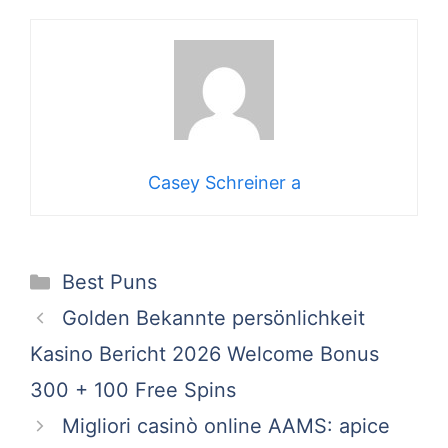
Casey Schreiner a
Categories
Best Puns
Golden Bekannte persönlichkeit
Kasino Bericht 2026 Welcome Bonus
300 + 100 Free Spins
Migliori casinò online AAMS: apice