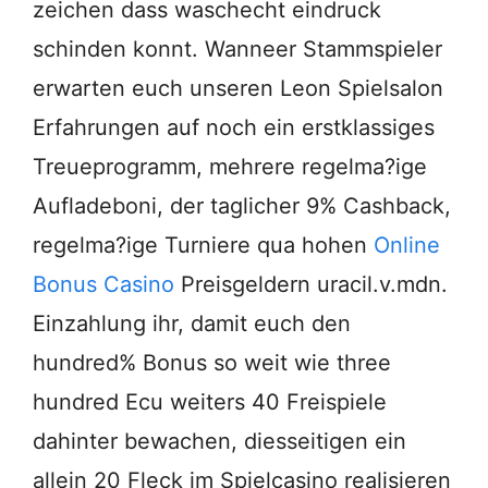
zeichen dass waschecht eindruck
schinden konnt. Wanneer Stammspieler
erwarten euch unseren Leon Spielsalon
Erfahrungen auf noch ein erstklassiges
Treueprogramm, mehrere regelma?ige
Aufladeboni, der taglicher 9% Cashback,
regelma?ige Turniere qua hohen
Online
Bonus Casino
Preisgeldern uracil.v.mdn.
Einzahlung ihr, damit euch den
hundred% Bonus so weit wie three
hundred Ecu weiters 40 Freispiele
dahinter bewachen, diesseitigen ein
allein 20 Fleck im Spielcasino realisieren