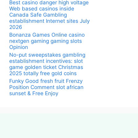
Best casino danger high voltage
Web based casinos inside
Canada Safe Gambling
establishment Internet sites July
2026
Bonanza Games Online casino
nextgen gaming gaming slots
Opinion
No-put sweepstakes gambling
establishment incentives: slot
game golden ticket Christmas
2025 totally free gold coins
Funky Good fresh fruit Frenzy
Position Comment slot african
sunset & Free Enjoy