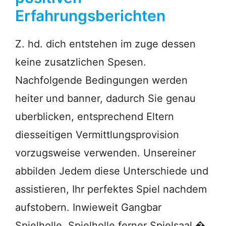
Erfahrungsberichten
Z. hd. dich entstehen im zuge dessen
keine zusatzlichen Spesen.
Nachfolgende Bedingungen werden
heiter und banner, dadurch Sie genau
uberblicken, entsprechend Eltern
diesseitigen Vermittlungsprovision
vorzugsweise verwenden. Unsereiner
abbilden Jedem diese Unterschiede und
assistieren, Ihr perfektes Spiel nachdem
aufstobern. Inwieweit Gangbar
Spielholle, Spielholle ferner Spielsaal �