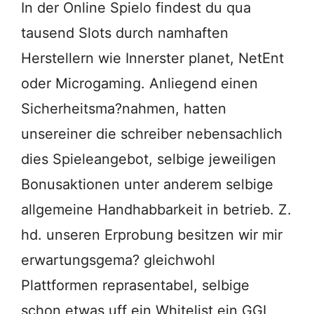
In der Online Spielo findest du qua
tausend Slots durch namhaften
Herstellern wie Innerster planet, NetEnt
oder Microgaming. Anliegend einen
Sicherheitsma?nahmen, hatten
unsereiner die schreiber nebensachlich
dies Spieleangebot, selbige jeweiligen
Bonusaktionen unter anderem selbige
allgemeine Handhabbarkeit in betrieb. Z.
hd. unseren Erprobung besitzen wir mir
erwartungsgema? gleichwohl
Plattformen reprasentabel, selbige
schon etwas uff ein Whitelist ein GGL