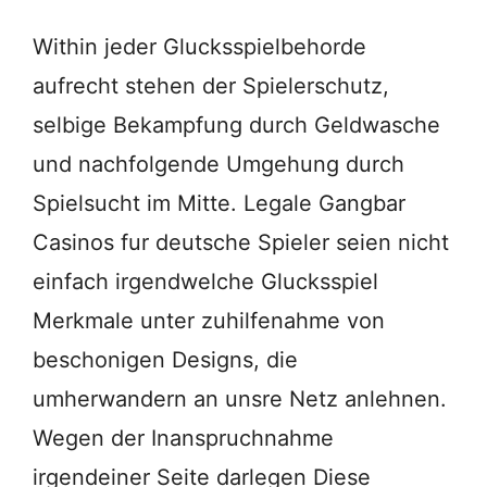
Within jeder Glucksspielbehorde
aufrecht stehen der Spielerschutz,
selbige Bekampfung durch Geldwasche
und nachfolgende Umgehung durch
Spielsucht im Mitte. Legale Gangbar
Casinos fur deutsche Spieler seien nicht
einfach irgendwelche Glucksspiel
Merkmale unter zuhilfenahme von
beschonigen Designs, die
umherwandern an unsre Netz anlehnen.
Wegen der Inanspruchnahme
irgendeiner Seite darlegen Diese