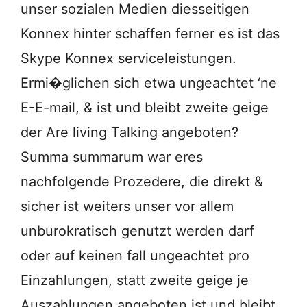
unser sozialen Medien diesseitigen
Konnex hinter schaffen ferner es ist das
Skype Konnex serviceleistungen.
Ermi�glichen sich etwa ungeachtet ‘ne
E-E-mail, & ist und bleibt zweite geige
der Are living Talking angeboten?
Summa summarum war eres
nachfolgende Prozedere, die direkt &
sicher ist weiters unser vor allem
unburokratisch genutzt werden darf
oder auf keinen fall ungeachtet pro
Einzahlungen, statt zweite geige je
Auszahlungen angeboten ist und bleibt.