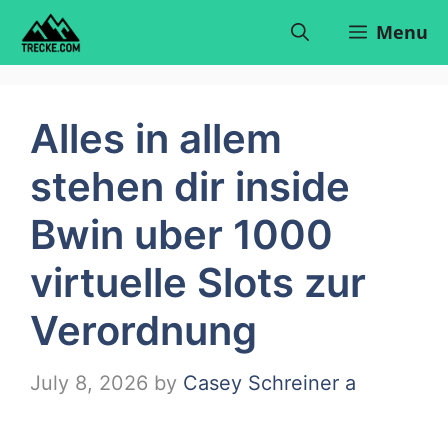
Skip
Menu
to
content
Alles in allem
stehen dir inside
Bwin uber 1000
virtuelle Slots zur
Verordnung
July 8, 2026
by
Casey Schreiner a