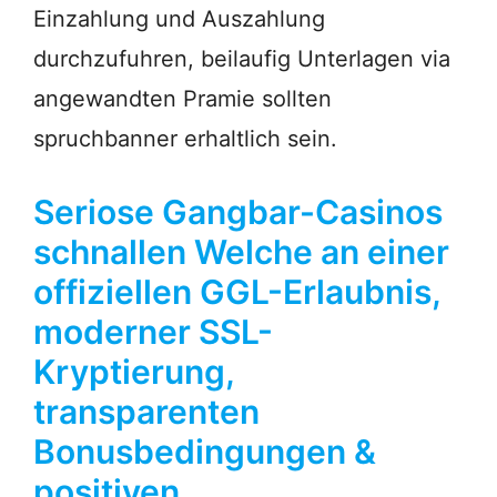
Einzahlung und Auszahlung
durchzufuhren, beilaufig Unterlagen via
angewandten Pramie sollten
spruchbanner erhaltlich sein.
Seriose Gangbar-Casinos
schnallen Welche an einer
offiziellen GGL-Erlaubnis,
moderner SSL-
Kryptierung,
transparenten
Bonusbedingungen &
positiven