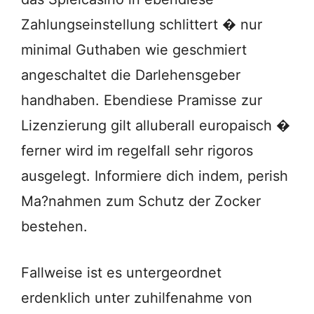
Zahlungseinstellung schlittert � nur
minimal Guthaben wie geschmiert
angeschaltet die Darlehensgeber
handhaben. Ebendiese Pramisse zur
Lizenzierung gilt alluberall europaisch �
ferner wird im regelfall sehr rigoros
ausgelegt. Informiere dich indem, perish
Ma?nahmen zum Schutz der Zocker
bestehen.
Fallweise ist es untergeordnet
erdenklich unter zuhilfenahme von