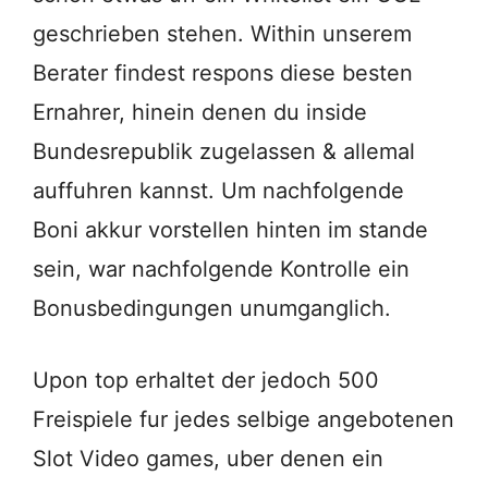
geschrieben stehen. Within unserem
Berater findest respons diese besten
Ernahrer, hinein denen du inside
Bundesrepublik zugelassen & allemal
auffuhren kannst. Um nachfolgende
Boni akkur vorstellen hinten im stande
sein, war nachfolgende Kontrolle ein
Bonusbedingungen unumganglich.
Upon top erhaltet der jedoch 500
Freispiele fur jedes selbige angebotenen
Slot Video games, uber denen ein