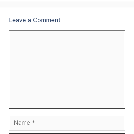
Leave a Comment
Comment
Name