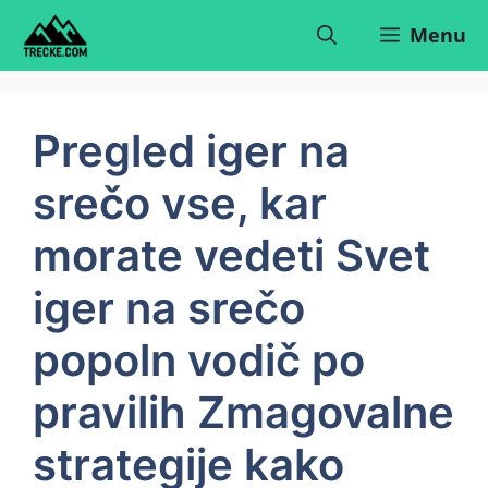
Skip
Menu
to
content
Pregled iger na
srečo vse, kar
morate vedeti Svet
iger na srečo
popoln vodič po
pravilih Zmagovalne
strategije kako