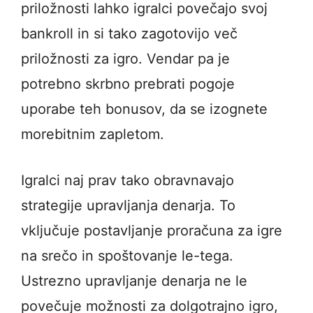
priložnosti lahko igralci povečajo svoj
bankroll in si tako zagotovijo več
priložnosti za igro. Vendar pa je
potrebno skrbno prebrati pogoje
uporabe teh bonusov, da se izognete
morebitnim zapletom.
Igralci naj prav tako obravnavajo
strategije upravljanja denarja. To
vključuje postavljanje proračuna za igre
na srečo in spoštovanje le-tega.
Ustrezno upravljanje denarja ne le
povečuje možnosti za dolgotrajno igro,