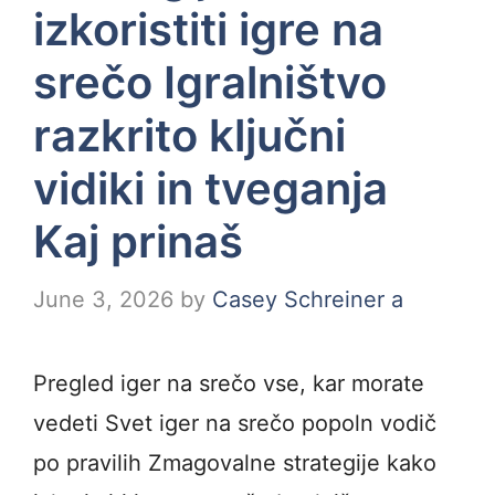
izkoristiti igre na
srečo Igralništvo
razkrito ključni
vidiki in tveganja
Kaj prinaš
June 3, 2026
by
Casey Schreiner a
Pregled iger na srečo vse, kar morate
vedeti Svet iger na srečo popoln vodič
po pravilih Zmagovalne strategije kako