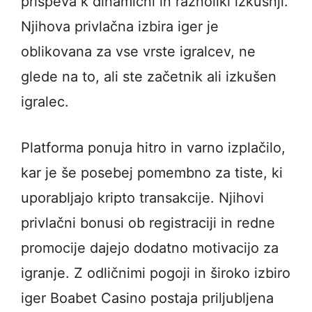
prispeva k dinamični in raznoliki izkušnji.
Njihova privlačna izbira iger je
oblikovana za vse vrste igralcev, ne
glede na to, ali ste začetnik ali izkušen
igralec.
Platforma ponuja hitro in varno izplačilo,
kar je še posebej pomembno za tiste, ki
uporabljajo kripto transakcije. Njihovi
privlačni bonusi ob registraciji in redne
promocije dajejo dodatno motivacijo za
igranje. Z odličnimi pogoji in široko izbiro
iger Boabet Casino postaja priljubljena