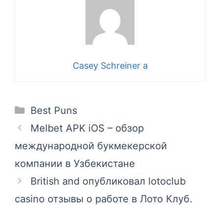
Casey Schreiner a
Categories
Best Puns
Melbet APK iOS – обзор
международной букмекерской
компании в Узбекистане
British and опубликовал lotoclub
casino отзывы о работе в Лото Клуб.