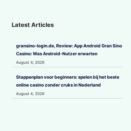
Latest Articles
gransino-login.de, Review: App Android Gran Sino
Casino: Was Android-Nutzer erwarten
August 4, 2026
Stappenplan voor beginners: spelen bij het beste
online casino zonder cruks in Nederland
August 4, 2026