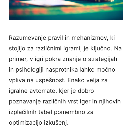
Razumevanje pravil in mehanizmov, ki
stojijo za različnimi igrami, je ključno. Na
primer, v igri pokra znanje o strategijah
in psihologiji nasprotnika lahko močno
vpliva na uspešnost. Enako velja za
igralne avtomate, kjer je dobro
poznavanje različnih vrst iger in njihovih
izplačilnih tabel pomembno za
optimizacijo izkušenj.