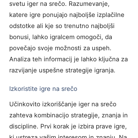
svetu iger na srečo. Razumevanje,
katere igre ponujajo najboljše izplačilne
odstotke ali kje so trenutno najboljši
bonusi, lahko igralcem omogoči, da
povečajo svoje možnosti za uspeh.
Analiza teh informacij je lahko ključna za
razvijanje uspešne strategije igranja.
Izkoristite igre na srečo
Učinkovito izkoriščanje iger na srečo
zahteva kombinacijo strategije, znanja in
discipline. Prvi korak je izbira prave igre,
ki ustreza vašim interesom in znanju. Na