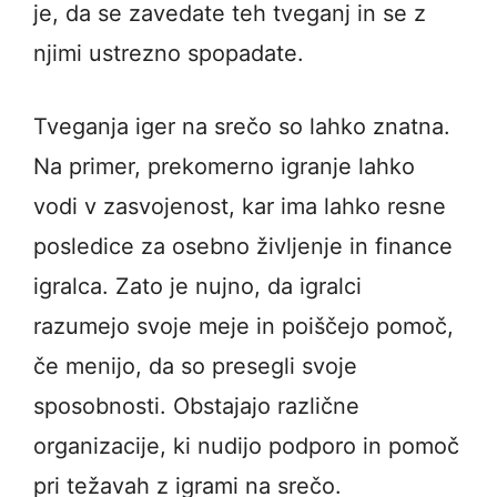
je, da se zavedate teh tveganj in se z
njimi ustrezno spopadate.
Tveganja iger na srečo so lahko znatna.
Na primer, prekomerno igranje lahko
vodi v zasvojenost, kar ima lahko resne
posledice za osebno življenje in finance
igralca. Zato je nujno, da igralci
razumejo svoje meje in poiščejo pomoč,
če menijo, da so presegli svoje
sposobnosti. Obstajajo različne
organizacije, ki nudijo podporo in pomoč
pri težavah z igrami na srečo.