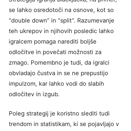
se lahko osredotoči na osnove, kot so
“double down” in “split”. Razumevanje
teh ukrepov in njihovih posledic lahko
igralcem pomaga narediti boljše
odločitve in povečati možnosti za
zmago. Pomembno je tudi, da igralci
obvladajo čustva in se ne prepustijo
impulzom, kar lahko vodi do slabih
odločitev in izgub.
Poleg strategij je koristno slediti tudi
trendom in statistikam, ki se pojavljajo v